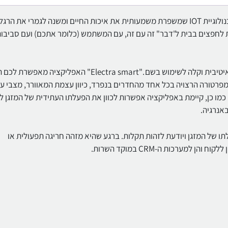
מהפכת מיזוג האוויר של אלקטרה מכניסה לחייכם מושג חדש – טכנולוגיית IOT שמשפרת משמעותית את איכות החיים ומשנה לגמרי את הרג
 לחפצים בבית ל'דבר" זה עם זה, עם המשתמש (כלומר אתכם) ועם סביבו
את מערכת המיזוג החכם תוכלו לנהל באמצעות אפליקציה אינטואיטיבית וקלה לשימוש בשם ."Electra smart" האפליק
הטמפרטורה הרצויה בכל אחד מהחדרים בנפרד, כיוון עצמת המאוורר, מצבי ע
מו כן, קיימת באפליקציה אפשרות לכוון את הפעלתו העתידית של המזגן ל
אנרגיה.
ו של המזגן ויודעת לזהות תקלות. ברגע שהיא מזהה חריגה תפעולית או
מערכות ה-CRM במוקד השרות.