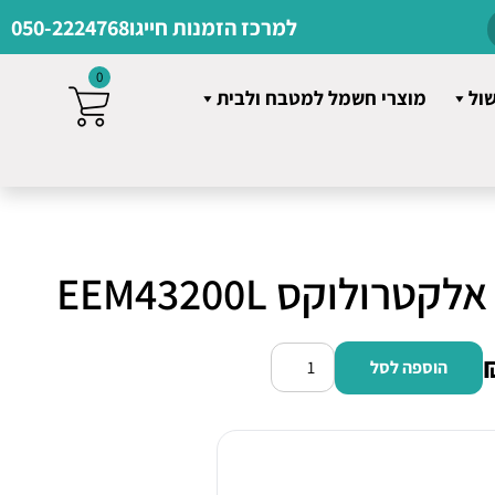
למרכז הזמנות חייגו
050-2224768
0
שול
מוצרי חשמל למטבח ולבית
רולוקס EEM43200L
הוספה לסל
כמות
של
מדיח
כלים