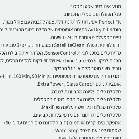
מנוע אינוורטר שקט וחסכוני.
פנל הפעלה עם סמלי התכניות.
Perfect Fit אפשרות להתקנת דלת צפה להבניה עם צוקל נמוך.
פונקצhית AirDry פתיחה אוטומטית של הדלת בסוף התוכנית לייבוש מושלם ולחיסכון באנרגיה.
טיימר הפעלה מאוחרת בין 1-24 שעות.
זרוע לוויינית כפולה SatelliteClean המבטיחה ניקוי פי 3 טוב יותר מזרוע סטנדרטית.
מדיח כלים בטכנולוגיית SensorControl, המזהה את קיבולת הכלים ומכוונת בהתאם את צריכת החשמל והמים.
תכנית לניקוי עצמי Machine Care של 60 דקות למדיח הכלים, למניעת התפתחות בקטריות ושמירה על המדיח לאורך שנים.
נורית חיווי חוסר מלח או נוזל הברקה.
זמני הדחה עם טמפרטורה אוטומטית בין 40-70C: 30Min, 60 Min, AutoSense, Eco 4 Hr., 160 Min, 90 Min תכנית אוטומטית, Rinse & Hold.
אופציות נוספות: ExtraPower , Glass Care.
סלסלת כלים עליונה מתכווננת לגובה.
סלסלת כלים עליונה עם מדפי כוסות מתקפלים.
סלסלת סכו"ם וכלי ששת עליונה MaxiFlex.
סלסלת כלים תחתונה עם מדפי צלחות קבועים.
אספקת מים: קרים או חמים (חיבור להזנת מים חמים עד 60°C)
שסתום למניעת הצפה WaterStop.
טיימר הפעלה מאוחרת 1-24 שעות.