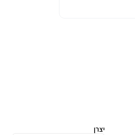
צר
אלקטרולוקס
EEM43200L
יצרן