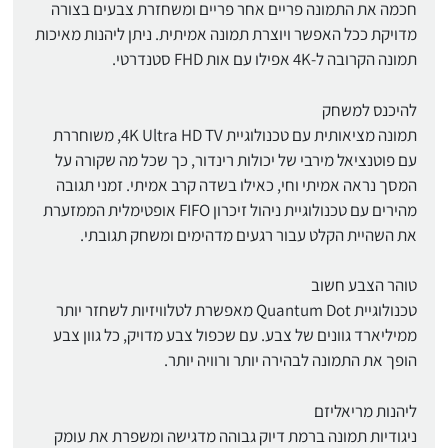
חכמה את התמונה פריים אחר פריים ומשחזרת צבעים בצורה
מדויקת ככל האפשר ויוצרת תמונה אמיתית. ניתן ליהנות מאיכות
תמונה הקרובה ל-4K אפילו עם אות FHD סטנדרטי.
להיכנס למשחק
תמונה מציאותית עם טכנולוגיית 4K Ultra HD TV, משוחררת
עם פוטנציאל מירבי של יכולות רינדור, כך שכל מה שקורה על
המסך נראה אמיתי וחי, כאילו בשדה קרב אמיתי. זמני תגובה
מהירים עם טכנולוגיית ניהול זיכרון FIFO אופטימלית הממזערת
את השהיית הקלט עבור רגעים מדהימים ומשחק תגובתי.
טוהר הצבע חשוב
טכנולוגיית Quantum Dot מאפשרת לטלוויזיות לשחזר יותר
ממיליארד גוונים של צבע. עם שכפול צבע מדויק, כל גוון צבע
הופך את התמונה לבהירה יותר ורוויה יותר.
ליהנות מריאליזם
ניגודיות תמונה ברמת דיוק גבוהה מדגישה ומשפרת את עומק