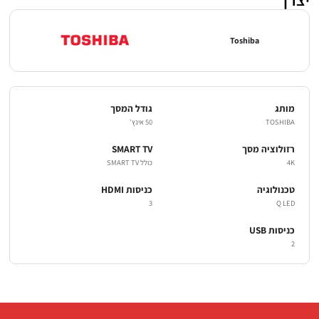
Toshiba
מותג
גודל המסך
TOSHIBA
50 אינץ'
רזולוציה מסך
SMART TV
4K
כולל SMART TV
טכנולוגיה
כניסות HDMI
3
Q LED
כניסות USB
2