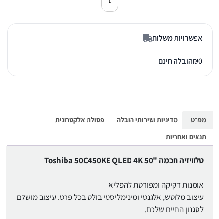
כמות של טלוויזיה 50 אינץ' טושיבה 50C450
אפשרויות משלוח
0
₪
הובלה חינם
מפרט
מדיניות ושירותי הובלה
פסולת אלקטרונית
תנאים ואחריות
טלוויזיה חכמה "50 Toshiba 50C450KE QLED 4K
אומנות דקיקה ומפורטת להפליא
עיצוב מלוטש, אלגנטי ומינימליסטי בולט בכל פרט. עיצוב מושלם
לסגנון החיים שלכם.