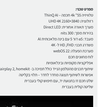
מפרט טכני:
טלוויזיה 4k "55 חכמה – ThinQ AI
רזולוציה: 3840×2160 UHD 4K
מערך תאורה אחורית: Direct LED
בהירות מסך: nits 300
מעבד: α5 דור 5 עם בינה מלאכותית AI
משדרג תכני: HD ,FHD ל- 4K
מערכת הפעלה: webOS 22
לוח מחוונים חכם
אפליקציות מקומיות ובינלאומיות
שיתוף תכנים מהטלפון הנייד כולל תמיכה ב- airplay 2, homekit
אפשרות לשיתוף תצוגה מחדר לחדר – תלוי בקליטה
שלט חכם זז בתנועת יד, עם חיפוש קולי בעברית
שליטה קולית בעברית