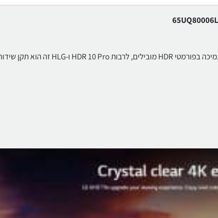
טלוויזיות LG UHD מציעות תמונה באיכות HDR אופטימלית, עם תמיכה בפורמטי HDR מובילים, לרבות HDR 10 Pro ו-