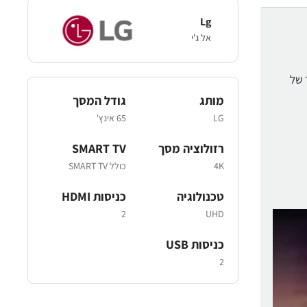
Lg
אל ג'י
HLG זה הוא תקן שידור של
מותג
גודל המסך
LG
65 אינץ'
רזולוציה מסך
SMART TV
4K
כולל SMART TV
טכנולוגיה
כניסות HDMI
2
UHD
כניסות USB
2