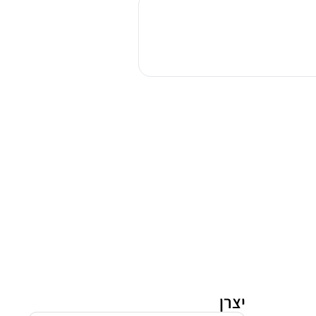
בישול
ואפיה
משולב
לופרה
PBI76
שמנת
יצרן