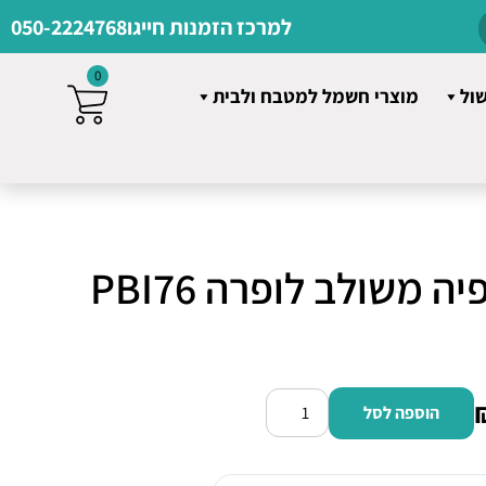
למרכז הזמנות חייגו
050-2224768
0
שול
מוצרי חשמל למטבח ולבית
תנור בישול ואפיה משולב לופרה PBI76
הוספה לסל
כמות
של
תנור