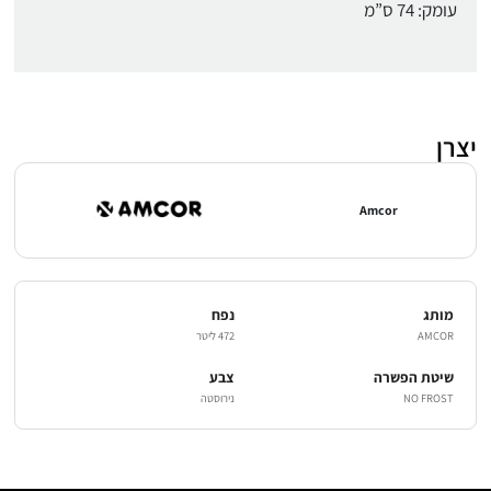
עומק: 74 ס”מ
יצרן
Amcor
מותג
נפח
AMCOR
472 ליטר
שיטת הפשרה
צבע
NO FROST
נירוסטה