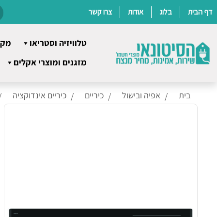
דף הבית
בלוג
אודות
צרו קשר
טלוויזיה וסטריאו
מקר
Ski
מזגנים ומוצרי אקלים
t
conten
בית
אפיה ובישול
כיריים
כיריים אינדוקציה