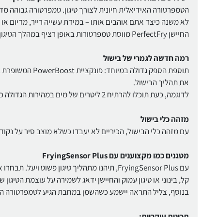
הטמפרטורה האידיאלית חיונית לצורך טיגון. טמפרטורה גבוהה מדי
לא משנה כיצד אתם אוהבים אותו – במידת עשייה רייר, מדיום או וו
החיישן PerfectFry מווסת טמפרטורות באופן רציף במהלך הטיגון ומכוונן אותן במדויק בעת הצורך.
רמה חדשה לגמרי של בישול
תוספת הספק גדולה
את תהליך הבישול.
לדוגמה, כעת תוכלו להרתיח 2 ליטרים של מים במהירות הגדולה כמעט פי שלוש לעומת כיריים קרמיות רגילות.
מזהה כלי בישול
עם מזהה כלי הבישול, הכיריים לא יעבדו כשלא מוצב סיר על נקוד
מטגנים כמו מקצוענים עם FryingSensor Plus
עם FryingSensor Plus, תיהנו מתהליך טיגון פשוט ויעל. תבחרו את רמת הטיגון הרצויה לכם:
קל, בינוני או טיגון עמוק והחיישן ידאג לשמירה על עוצמת הטיגון 
בנוסף, צליל התראה יישמע כשהשמן במחבת הגיע לטמפרטורה הנכ
תכונות עיקריות: