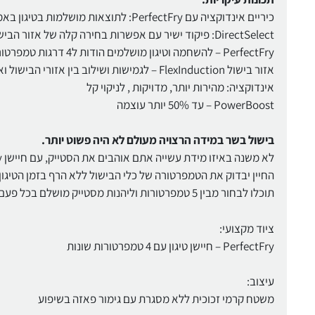
כיריים אינדוקציה עם PerfectFry: לתוצאות מושלמות בטיגון באמצעות חיישן טיגון
DirectSelect: פיקוד ישיר עם אפשרות בחירה קלה של אזור הבישול הרצוי , עוצמת בישול ואפשרויות נוספות
PerfectFry – להשחמה וטיגון מושלמים הודות ל4 דרגות טמפרטורה שונות
אזור בישול FlexInduction – לגמישות ושילוב בין אזורי הבישול ואפשרות לאיחוד לאיזור בישול ענק
אינדוקציה: מהירות יותר, מדויקות , לניקוי קל
PowerBoost – עד 50% יותר עוצמה
בישול בשר במידה הרצויה מעולם לא היה פשוט יותר.
לא משנה באיזו מידת עשייה אתם אוהבים את הסטייק, עם חיישן PerfectFry תוכלו להתאים את הבישול בדיוק לטעמכם האישי.
החיין יבדוק את הטמפרטורה של כלי הבישול ללא הרף בזמן הטיגון
תוכלו לבחור מבין 5 טמפרטורות וליהנות מסטייק מושלם בכל פעם.
ציוד מקצועי:
PerfectFry – חיישן טיגון עם 4 טמפרטורות שונות
עיצוב:
משטח קרמי זכוכית ללא מסגרת עם גימור פאזה בשיפוע