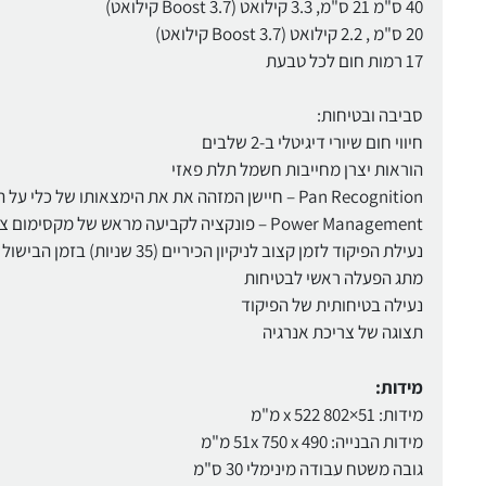
40 ס"מ 21 ס"מ, 3.3 קילואט (Boost 3.7 קילואט)
20 ס"מ , 2.2 קילואט (Boost 3.7 קילואט)
17 רמות חום לכל טבעת
סביבה ובטיחות:
חיווי חום שיורי דיגיטלי ב-2 שלבים
הוראות יצרן מחייבות חשמל תלת פאזי
Pan Recognition – חיישן המזהה את את הימצאותו של כלי על הכיריים – לבטיחות מקסימאלית!
Power Management – פונקציה לקביעה מראש של מקסימום צריכת חשמל ומניעת חריגה ממקסימום זה בעת הפעלת הכיריים
נעילת הפיקוד לזמן קצוב לניקיון הכיריים (35 שניות) בזמן הבישול
מתג הפעלה ראשי לבטיחות
נעילה בטיחותית של הפיקוד
תצוגה של צריכת אנרגיה
מידות:
מידות: 51×802 x 522 מ"מ
מידות הבנייה: 51x 750 x 490 מ"מ
גובה משטח עבודה מינימלי 30 ס"מ