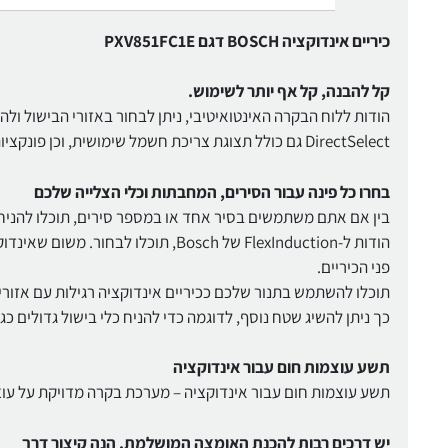
כיריים אינדוקציה BOSCH דגם PXV851FC1E
קל להבנה, קל אף יותר לשימוש.
הודות ללוח הבקרה האינטואיטיבי, ניתן לבחור באזורי הבישול ול
DirectSelect גם כולל תצוגת צריכת חשמל שימושית, וכן פונקציות QuickStart (הפעלה מהירה) ו-ReStart (הפעלה מחדש).
בחרו כל פינה עבור הסירים, המחבתות וכלי הצלייה שלכם
בין אם אתם משתמשים בסיר אחד או במספר סירים, תוכלו להניח 
הודות ל-FlexInduction של Bosch, תו
פני הכיריים.
תוכלו להשתמש בתנור שלכם ככיריים אינדוקציה רגילות עם אזורי 
כך ניתן להשיג שטח נוסף, לדוגמה כדי להניח כלי בישול גדולים כגו
תשע עוצמות חום עבור אינדוקציה
תשע עוצמות חום עבור אינדוקציה – מערכת בקרה מדויקת על עוצ
יש דרכים רבות להכנת האומצה המושלמת. הנה קיצור דרך