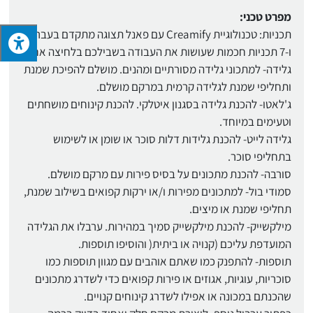
מפרט טכני:
תכניות: טכנולוגיית Creamify עם פאנל תצוגה מתקדם בעברית
ו-7 תכניות חכמות שעושות את העבודה בשבילכם בלחיצה אחת:
גלידה- למתכוני גלידה מסורתיים ומהנים. מושלם להפיכת שמנת
ותחליפי שמנת לגלידה קרמית במרקם מושלם.
ג'לאטו- להכנת גלידה בסגנון איטלקי. להכנת קינוחים מושחתים
וטעימים במיוחד.
גלידה לייט- להכנת גלידות דלות סוכר או שומן או לשימוש
בתחליפי סוכר.
סורבה- להכנת מתכונים על בסיס פירות עם מרקם מושלם.
סמודי בול- למתכונים מפירות ו/או ירקות קפואים בשילוב שמנת,
תחליפי שמנת או מיצים.
מילקשייק- להכנת מילקשייק סמיך במהירות. ערבלו את הגלידה
המועדפת עליכם (קנויה או ביתית( והוסיפו תוספות.
תוספות- להתפנק כמו שאתם אוהבים עם מגוון תוספות כמו
סוכריות, עוגיות, אגוזים או פירות קפואים כדי לשדרג מתכונים
שהכנתם במכונה או אפילו לשדרג קינוחים קנויים.