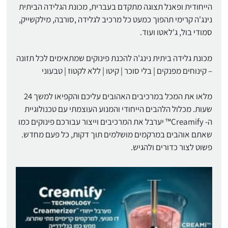
הייחודית ופאנל תצוגה מתקדם בעברית, מכונת הגלידה הביתית
נינג'ה קרימי תהפוך כמעט כל מרכיב לגלידה ,סורבה, מילקשייק,
סמודי בול, ג'לאטו ועוד.
מכונת גלידה ביתית נינג'ה להכנת פינוקים שמתאימים לכל תזונה
– קינוחים מפנקים | בלי סוכר | קיטו | ללא לקטוז | טבעוני
מלאו את המכל במרכיבים האהובים עליכם והקפיאו למשך 24
שעות. מכלול הלהבים הייחודי והמנוע העוצמתי עם טכנולוגיית
ה- Creamify™ יערבל את המרכיבים וייצור עבורכם פינוקים כמו
שאתם אוהבים במרקמים מושלמים תוך דקות, כל פעם מחדש.
פשוט לצור כדורים ולהגיש.