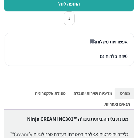
הוספה לסל
כמות של מכונת גלידה ביתית נינג'ה EAMi Ice Cream Maker NC303
אפשרויות משלוח
0
₪
הובלה חינם
מפרט
מדיניות ושירותי הובלה
פסולת אלקטרונית
תנאים ואחריות
מכונת גלידה ביתית נינג'ה ™Ninja CREAMi NC303
גלידרייה פרטית אצלכם במטבח! בעזרת טכנולוגיית Creamfy™