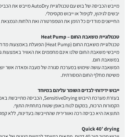
מייבש הכביסה של בוש עם 
יבשים לגיהוץ, לקיפול או ייבוש מקסימלי.
החיישנים מודדים כל הזמן את הטמפרטורה ואת הלחות הנמצאת בכב
טכנולוגיית משאבת החום – Heat Pump
טכנולוגיית משאבת החום (Heat Pump) הפועלת באמצעות מדחס.
מייבשי משאבת החום שלנו אינם מחממים את האוויר באמצעות גו
במשאבת חום.
המשאבה עושה שימוש במערכת סגורה של מעבה ומאדה אשר יוצרים
משיטת מחלף החום המסורתית.
ייבוש ידידותי לבדים השומר עליהם במיוחד
בעזרת מערכת הייבוש tiveDrying
הקמורות הרכות, במקום לנוח באופן שטוח בתחתית התוף.
התוצאה היא כביסה רכה ואוורירית שהתייבשה בעדינות, ללא קמט
Quick 40’ drying
ייבוש מהיר תוך 40 דקות, מתאים במיוחד לכמויות קט