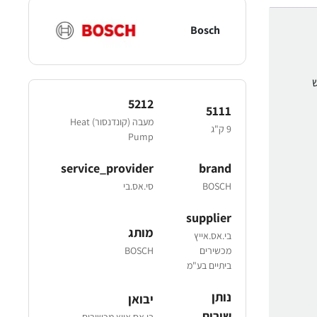
Bosch
5212
5111
מעבה (קונדנסור) Heat
9 ק"ג
Pump
service_provider
brand
BOSCH
סי.אס.בי
supplier
מותג
בי.אס.אייץ
מכשירים
BOSCH
ביתיים בע"מ
נותן
יבואן
שירות
בי.אס.אייץ מכשירים