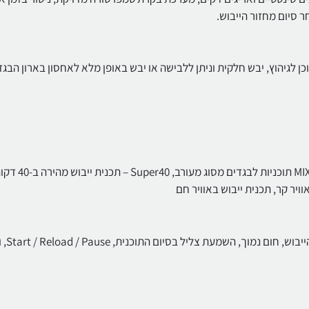
 סיום מחזור הייבוש.
וכן לגיהוץ, יבש חלקית וניתן ללבישה או יבש באופן מלא לאחסון בארון הבגד
Special programmes: חולצות מכופתרות, Delicates, מגבות, MIX תוכניות לבגדים מסוג מעורב, per40
לחצני TouchControl: השהיית זמן