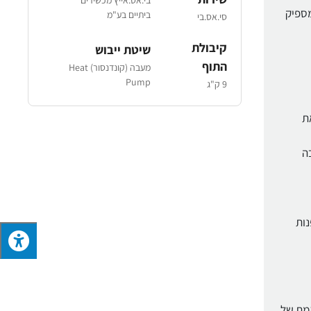
יו מספיק
ביתיים בע"מ
סי.אס.בי
קיבולת
שיטת ייבוש
התוף
מעבה (קונדנסור) Heat
Pump
9 ק"ג
ת
ה
פנות
 אמת של