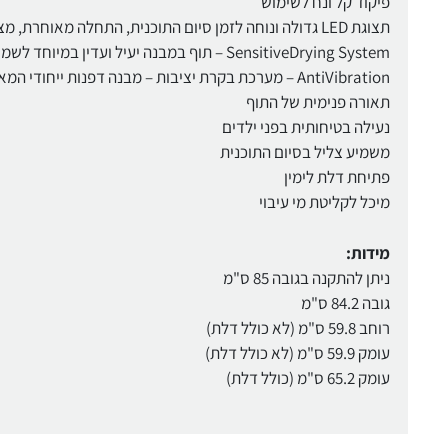
פיקוד קל ונח לשימוש
תצוגת LED גדולה ונוחה לזמן סיום התוכנית, התחלה מאוחרת, מצב התוכנית ואפשרויות מיוחדות
SensitiveDrying System – תוף במבנה יעיל ועדין במיוחד לשמירה על הכביסה
AntiVibration – מערכת בקרת יציבות – מבנה דפנות ייחודי המאפשר יציבות בעת פעולת הייבוש
תאורה פנימית של התוף
נעילה בטיחותית בפני ילדים
משמיע צליל בסיום התוכנית
פתיחת דלת לימין
מיכל לקליטת מי עיבוי
מידות:
ניתן להתקנה בגובה 85 ס"מ
גובה 84.2 ס"מ
רוחב 59.8 ס"מ (לא כולל דלת)
עומק 59.9 ס"מ (לא כולל דלת)
עומק 65.2 ס"מ (כולל דלת)