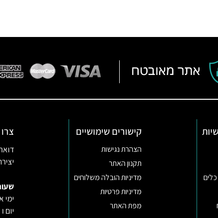
יות
קישורים שימושיים
צרו 
דואר אלקטרו
הצהרת נגישות
יצירת קשר ב
תקנון האתר
כלים
מדיניות הובלה משלוחים
שעות
מדיניות פרטיות
ימי א-ה 09:30-22:00 באונליין (החנות
מפת האתר
יום ו וערב