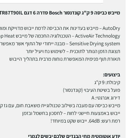
מייבש כביסה 9 ק"ג קונדנסור Bosch סדרה 6 דגם WTR87T90IL
AutoDry – מייבש בעדינות את הכביסה לרמת ייבוש מדוייקת ומותאמת לבחירת המשתמש
ActiveAir Technology – הטכנולוגיה החכמה של מייבש Pump Heat חוסכת בצריכת החשמל על ידי שימוש חוזר בחום לאורך מחזור הייבוש
Sensitive Drying system – מבנה ייחודי של התוף אשר מאפשר ייבוש עדין ושווה לבדים שונים
תצוגת הזמן הנותר לתוכנית – לשימוש נח ויעיל יותר
תאורת תוף פנימית המאפשרת נוחות מרבית בתהליך הייבוש
ביצועים:
קיבולת: 9 ק"ג
פועל בשיטת העיבוי (קונדנסור)
דירוג אנרגטי: A
מייבש כביסה עם מעבה בשילוב טכנולוגיית משאבת חום, עם גז קירור R290 ידידותי ל
ייבוש באמצעות חיישני לחות – לחסכון בחשמל ובזמן
רמת רעש: 64dB. ייבוש שקט במיוחד!
יודע אוטומטית מתי הבגדים שלכם יבשים לגמרי