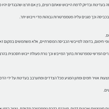
טכנולוגיית AutoDry מייבש את הכביסה בעדינות ובדיוק לרמת הייבוש שאתם רוצים, בין אם תרצו שהבגדים יה
יסה וכך מגנים עליה מטמפרטורות גבוהות מדי וייבוש יתר.
פי חימום, בדומה למייבשי הכביסה המסורתיים, אלא משתמשים במקום זא
 הפרשי טמפרטורות בתוך המייבש וכך נורת פעולת ייבוש חסכונית בהרב
Sensi, הכביסה מתייבשת באמצעות אוויר חמים ומתון המגיע מכל הצדדים ומתערבב בעדינות על ידי הד
ים.
נות של אריגים סינטטיים ואריגים דקים, מערכת בקרת טמפרטורה מדויקת, ניטור בזמן