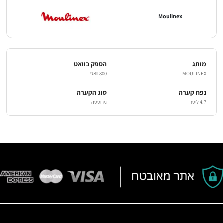
Moulinex
מותג
הספק בוואט
MOULINEX
800 וואט
נפח קערה
סוג הקערה
4.7 ליטר
נירוסטה