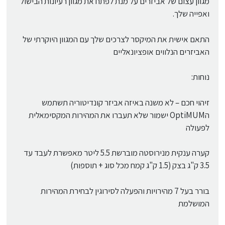
מגוון עצום של אביזרים על מנת לפתח את מגוון רעיונות הבישול
ואפייה שלך.
התאם אישית את המיקסר לצרכים שלך עם המגוון היוקרתי של
האביזרים הנלווים אופציונאליים
נוחות:
זיהוי חכם – לא משנה באיזה אביזר קונדיטוריה תשתמש
הOptiMUM ישמור שלא תעברו את המהירות המקסימאלית
לפעולה
קערה ענקית מנירוסטה מוברשת 5.5 ליטר מאפשרת לעבד עד
3.5 ק"ג בצק (1.5 ק"ג קמח מכל סוג + תוספות)
בורר בעל 7 מהירויות והפעלה לסירוגין לבחירת המהירות
המושלמת