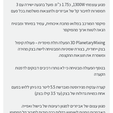
מנוע עוצמתי 1300W, כ1.75 כ"ס. פועל בהנעה ישירה עם 3
תמסורות לחיבור קל של אביזרים ולתוצאות משלמות בכל פעם
מיקסר המורכב במלואו מתכת איכותית, עמיד במיוחד ומבטיח
הנאה לטווח ארוך מהמיקסר
3D PlanetaryMixing הפעלה תלת מימדית – פעולת קיפול
בצק ייחודית, בצורת שמיניות המבטיחה לישת בצק מהירה
ומשפרת את תוצאות ההקצפה.
בנוסף הפעולה מבטיחה כי לא נותרו רכיבים דבוקים לדפנות
הקערה
קערה ענקית מנירוסטה מוברשת 5.5 ליטר בה ניתן ללוש בפעם
אחת כמויות גדולות של בצק (עד 3.5 קילו בצק)
מגוון עצום של אביזרים למגוון רעיונות של בישול ואפייה.
האביזרים ניתנים לשימוש בקלות רבה הודות לחיבור קל המסומן