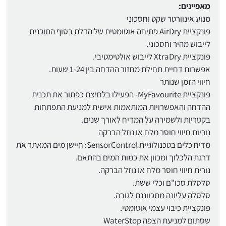
מאפיינים:
מנוע אינוורטר שקט וחסכוני
פונקציית AirDry פתיחה אוטומטית של הדלת בסוף התוכנית
לייבוש מהיר וחסכוני.
פונקציית XtraDry לייבוש אולטימטיבי.
אפשרות דחיית תחילת מחזור ההדחה בין 1-24 שעות.
חיווי הזמן שנותר
פונקציית MyFavourite- הפעילו בלחיצת כפתור את תכנית
ההדחה והאפשרויות המותאמות אישית למניעת התפתחות
בקטריות ולשמירה על המדיח לאורך שנים.
נוריות חיווי חוסר מלח או נוזל הברקה
מדיח כלים בטכנולוגיית SensorControl: חיישן מים המאתר את
דרגת הלכלוך ומכוון את כמות המים בהתאם.
נורית חיווי חוסר מלח או נוזל הברקה.
סלסלת סכו"ם וכלי ששת.
סלסלה עליונה מתכווננת לגובה.
פונקציית כיבוי עצמי אוטומטי.
שסתום למניעת הצפה WaterStop