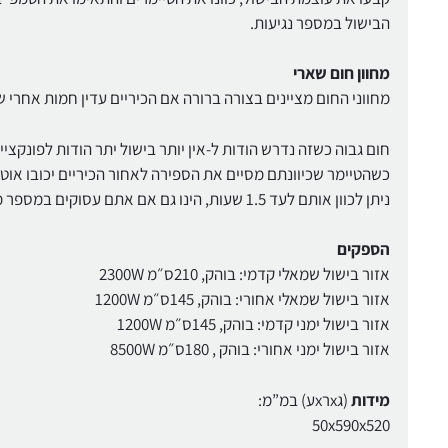
הבישול במספר נגיעות.
מחוון חום שארי
מחווני החום מציינים בצורה ברורה אם הכיריים עדין חמות אחרי 
חום גבוה כשזה נדרש הודות ל-אין יותר בישול יתר הודות לפונקציי
כשהטיימר שכיוונתם מסיים את הספירה לאחור הכיריים יכובו אוט
ניתן לכוון אותם לעד 1.5 שעות, הינו גם אם אתם עסוקים במספר משימות בו זמנית הארוחה שלכם תהיה מוכנה כשתרצו בה.
הספקים
אזור בישול שמאלי קדמי: בוהק, 210ס״מ 2300W
אזור בישול שמאלי אחורי: בוהק, 145ס״מ 1200W
אזור בישול ימני קדמי: בוהק, 145ס״מ 1200W
אזור בישול ימני אחורי: בוהק , 180ס״מ 8500W
מידות
(גxרxע) במ”מ:
50x590x520