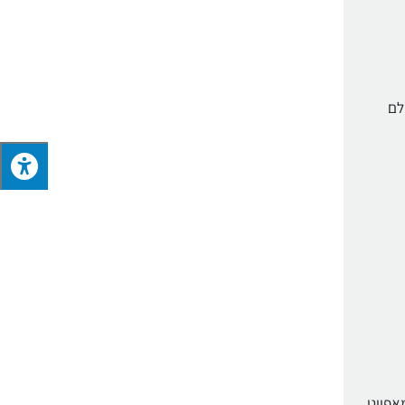
לם
אפייני