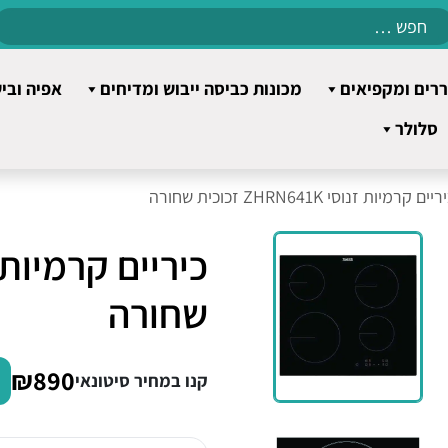
Search
for:
רים ומקפיאים
מכונות כביסה ייבוש ומדיחים
אפיה ובי
סלולר
יים קרמיות זנוסי ZHRN641K זכוכית שחורה
שחורה
₪890
קנו במחיר סיטונאי