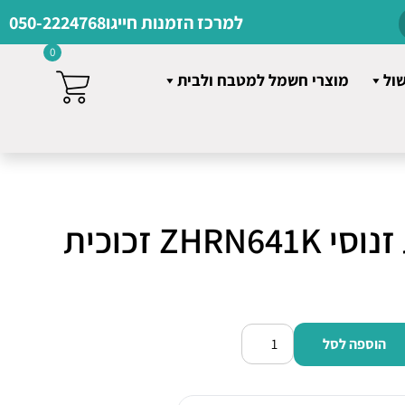
למרכז הזמנות חייגו
050-2224768
0
שול
מוצרי חשמל למטבח ולבית
כיריים קרמיות זנוסי ZHRN641K זכוכית
הוספה לסל
כמות
של
כיריים