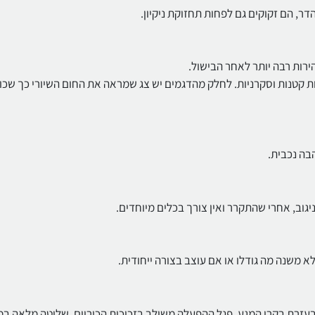
דר, הם זקוקים גם לפחות תחזוקת ניקיון.
רות רבה יותר לאחר הבישול.
עות קטנות וסקרניות. לחלק מהדגמים יש צג שמראה את החום השיורי כך שכו
בה נכבית.
יגוב, אחרי שהתקרר ואין צורך בכלים מיוחדים.
א משנה מה גודלו או אם עוצב בצורה ייחודית.
בעזרת בקרי המגע. פנל ההפעלה משולב בזכוכית הכיריים. שליטה מלאה במ