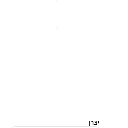
קרמיות
זנוסי
ZHRN641K
זכוכית
שחורה
יצרן