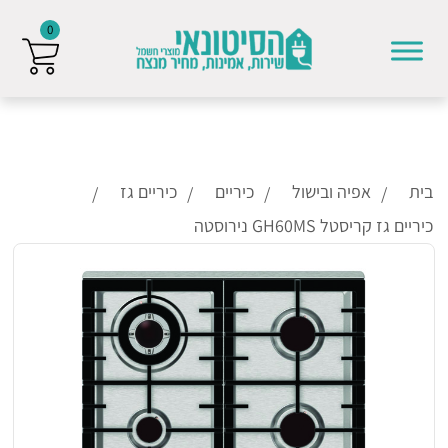
0
Skip to conten
בית
אפיה ובישול
כיריים
כיריים גז
כיריים גז קריסטל GH60MS נירוסטה