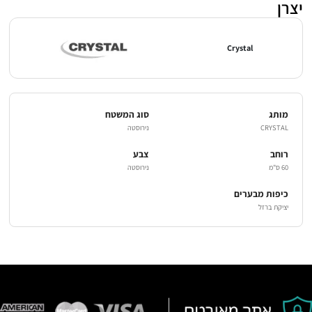
יצרן
Crystal
מותג
סוג המשטח
CRYSTAL
נירוסטה
רוחב
צבע
60 ס"מ
נירוסטה
כיפות מבערים
יציקת ברזל