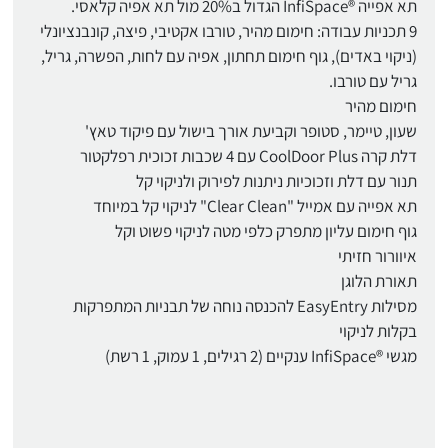
תא אפייה ®InfiSpace הגדול ב20% מול תא אפיה קלאסי.
9 תכניות עבודה: חימום מהיר, טורבו אקטיבי, פיצה, קונבנציונלי
(ניקוי באדים), גוף חימום תחתון, אפיה עם לחות, הפשרה, גריל,
גריל עם טורבו.
חימום מהיר
שעון, טיימר, סטופר וקביעת אורך בישול עם פיקוד טאץ'
דלת קרה CoolDoor Plus עם 4 שכבות זכוכית רפלקטור
תנור עם דלת וזכוכיות ניתנות לפירוק ולניקוי קל
תא אפייה עם אמייל "Clear Clean" לניקוי קל במיוחד
גוף חימום עליון מתפרק כלפי מטה לניקוי פשוט וקל
איוורור חזיתי
תאורת הלוגן
מסילות EasyEntry להכנסה נוחה של תבניות המתפרקות
בקלות לניקוי
מגשי ®InfiSpace ענקיים (2 רגילים, 1 עמוק, 1 רשת)