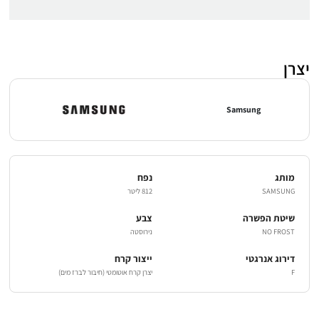
יצרן
Samsung
מותג
נפח
SAMSUNG
812 ליטר
שיטת הפשרה
צבע
NO FROST
נירוסטה
דירוג אנרגטי
ייצור קרח
F
יצרן קרח אוטומטי (חיבור לברז מים)