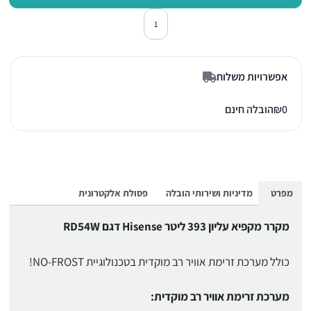
כמות של מקרר מקפיא עליון הייסנס RD54W לב
אפשרויות משלוח
0
₪
הובלה חינם
מפרט
מדיניות ושירותי הובלה
פסולת אלקטרונית
מקרר מקפיא עליון 393 ליטר Hisense דגם RD54W
כולל מערכת זרימת אוויר רב מוקדית בטכנולוגיית NO-FROST!
מערכת זרימת אוויר רב מוקדית: