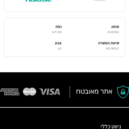
מותג
נפח
HISENSE
393 ליטר
שיטת הפשרה
צבע
NO FROST
לבן
ניווט כללי