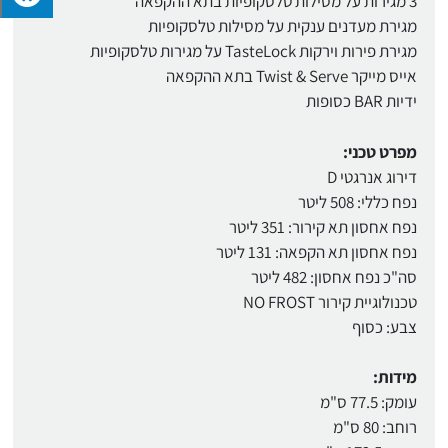
3 מגירות על מסילות טלסקופיות בתא ההקפאה
מגירת מעדנים ענקית על מסילות טלסקופיות
מגירת פירות וירקות TasteLock על מגירות טלסקופיות
אייס מייקר Twist & Serve בתא ההקפאה
ידיות BAR כסופות
מפרט טכני:
דירוג אנרגטי D
נפח כללי: 508 ליטר
נפח אחסון תא קירור: 351 ליטר
נפח אחסון תא הקפאה: 131 ליטר
סה"כ נפח אחסון: 482 ליטר
טכנולוגיית קירור NO FROST
צבע: כסוף
מידות:
עומק: 77.5 ס"מ
רוחב: 80 ס"מ