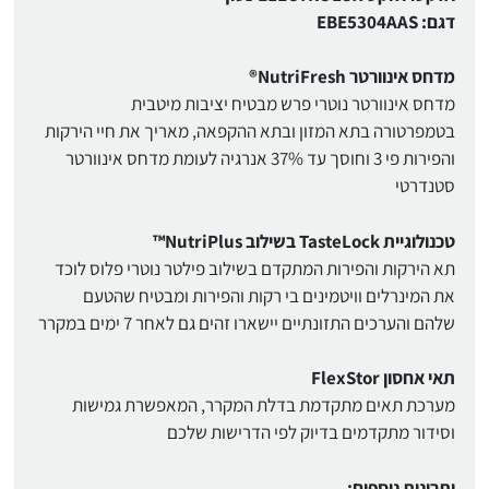
דגם: EBE5304AAS
מדחס אינוורטר NutriFresh®
מדחס אינוורטר נוטרי פרש מבטיח יציבות מיטבית
בטמפרטורה בתא המזון ובתא ההקפאה, מאריך את חיי הירקות
והפירות פי 3 וחוסך עד 37% אנרגיה לעומת מדחס אינוורטר
סטנדרטי
טכנולוגיית TasteLock בשילוב NutriPlus™
תא הירקות והפירות המתקדם בשילוב פילטר נוטרי פלוס לוכד
את המינרלים וויטמינים בי רקות והפירות ומבטיח שהטעם
שלהם והערכים התזונתיים יישארו זהים גם לאחר 7 ימים במקרר
תאי אחסון FlexStor
מערכת תאים מתקדמת בדלת המקרר, המאפשרת גמישות
וסידור מתקדמים בדיוק לפי הדרישות שלכם
יתרונות נוספים: