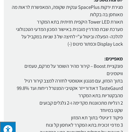
מגירת ירקות SpacePlus ענקית שקופה, המאפשרת לראות מה
מאוחסן בה בקלות
תאורת Tower LED היקפית חזיתית בתא המקרר
מערכת שבת מהדרין מובנית באישור המכון המדעי הטכנולוגי
להלכה- הפעלה וביטול ע"י לחיצה של 3 שניות במקביל על
Display Lock וכפתור מינוס (-)
מאפיינים:
פונקציית Boost – קירור מהיר השומר על מרקם, טעמים
וויטמינים
בתוך המזון, עם מנגנון אוטומטי לחזרה למצב קירור רגיל
TasteGaurd דאודורייזר אקטיבי המנטרל ריחות ועד 99.8%
מהבקטריות בתא המקרר
2 רגליות מתכווננות מקדימה ו-2 גלגלים קבועים
שקט במיוחד
פיקוד דיגיטלי בתוך תא המזון
3 מדפי זכוכית בתא המקרר לאחסון קל ונוח