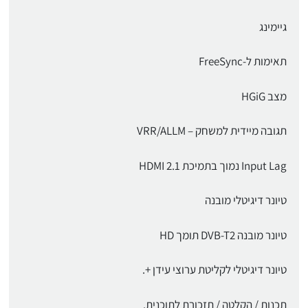
גיימינג
תאימות ל-FreeSync
מצב HGiG
תגובה מיידית למשחק – VRR/ALLM
Input Lag נמוך בתמיכת HDMI 2.1
טיונר דיגיטלי מובנה
טיונר מובנה DVB-T2 תומך HD
טיונר דיגיטלי לקליטת ערוצי עידן +.
תכנות / הקלטה / תזכורת לתוכנית.