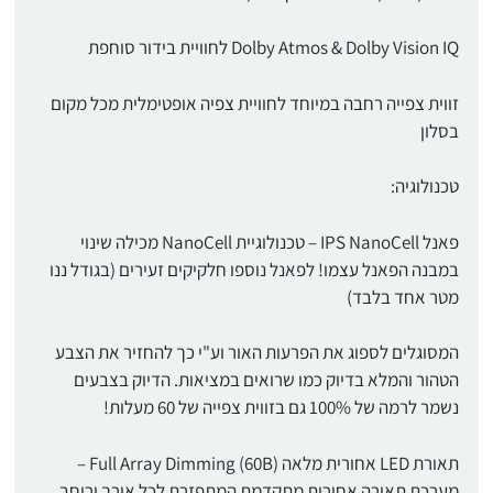
Dolby Atmos & Dolby Vision IQ לחוויית בידור סוחפת
זווית צפייה רחבה במיוחד לחוויית צפיה אופטימלית מכל מקום
בסלון
טכנולוגיה:
פאנל IPS NanoCell – טכנולוגיית NanoCell מכילה שינוי
במבנה הפאנל עצמו! לפאנל נוספו חלקיקים זעירים (בגודל ננו
מטר אחד בלבד)
המסוגלים לספוג את הפרעות האור וע"י כך להחזיר את הצבע
הטהור והמלא בדיוק כמו שרואים במציאות. הדיוק בצבעים
נשמר לרמה של 100% גם בזווית צפייה של 60 מעלות!
תאורת LED אחורית מלאה Full Array Dimming (60B) –
מערכת תאורה אחורית מתקדמת המתפזרת לכל אורך ורוחב