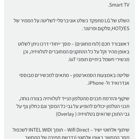
Smart TV.
השלט של LG מתפקד כשלט אוניברסלי לשליטה על הממיר של
HOT,YES,סלקום ופרטנר.
דאשבורד חכם (לוח מחוונים) – מסך ייחודי דרכו ניתן לשלוט
באופן מהיר וקל על כל ההתקנים המחוברים לטלוויזיה, וכן
מכשירי חשמל ביתיים תומכי IoT.
שליטה באמצעות הסמארטפון – מתאים למכשירים מבוססי
אנדרואיד ול- iPhone.
שיקוף והזרמת תכנים מהטלפון הנייד לטלוויזיה בצורה נוחה,
תכני הטלפון יכולים להופיע על גבי כל המסך וגם כחלון צף על
גבי התוכן שרואים בטלוויזיה ( Overlay)
שיתוף אלחוטי ישיר – WifI Direct – תומך INTEL WIDI לשכפול
מסך המחשב באופן אלחוטי (נדרשת תמיכה של המחשב