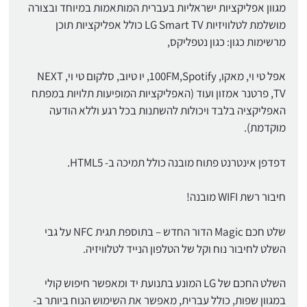
מגוון אפליקציות ישראליות בעברית המותאמות במיוחד ובצורה
מושלמת לטלוויזיות LG Smart TV כולל אפליקציות תוכן
מרשימות כגון: כגון נטפליקס,
אפל טי וי, מאקו, 100FM,Spotify, יו טיוב, סלקום טי וי, NEXT
TV, פרטנר אמזון ועוד (האפליקציות המופיעות תלויות במפתח
האפליקציה בלבד ויכולות להשתנות בכל רגע וללא הודעה
מוקדמת).
דפדפן אינטרנט פתוח מובנה כולל תמיכה ב- HTML5.
חיבור רשת WIFI מובנה!
שלט חכם Magic הדור החדש – בתוספת תגית NFC על גבי
השלט לחיבור נוח וקל של הטלפון הנייד לטלוויזיה.
השלט החכם של LG המונע בתנועת יד ומאפשר חיפוש קולי
במגוון שפות, כולל עברית, מאפשר את השימוש הנוח ביותר ב-