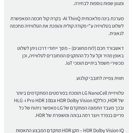
ומגוון שפות נוספות לבחירה.
מערכת בינה מלאכותית AI ThinQ- בקרת קול חכמה המאפשרת
לשלוט בטלוויזיה ע"י פקודה קולית והופכת את הטלוויזיה מחכמה
לגאונית.
דאשבורד חכם (לוח מחוונים) – מסך ייחודי דרכו ניתן לשלוט
באופן מהיר וקל על כל ההתקנים המחוברים לטלוויזיה, וכן
מכשירי חשמל ביתיים תומכי IoT.
חווית צפייה לחובבי קולנוע
טלוויזיית LG NanoCell תומכת בפורמטים המתקדמים ביותר
של HDR, כוללHDR Dolby Vision IQ וגםPro HDR 10 ו- HLG
ובכך מעבד התמונה המתקדם של LG מאפשר ניתוח של כל
פריים בנפרד ויוצר רמה גבוהה ומשופרת של HDR.
HDR Dolby Vision IQ – תקן HDR מתקדם המבצע התאמות