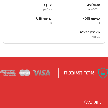
טכנולוגיה
עידן +
NANO CELL
כולל עידן +
כניסות HDMI
כניסות USB
3
4
מערכת הפעלה
webOS
ניווט כללי