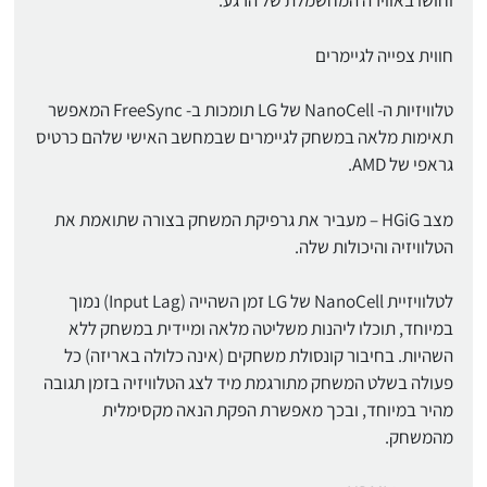
וחושו באווירה המחשמלת של הרגע.
חווית צפייה לגיימרים
טלוויזיות ה- NanoCell של LG תומכות ב- FreeSync המאפשר
תאימות מלאה במשחק לגיימרים שבמחשב האישי שלהם כרטיס
גראפי של AMD.
מצב HGiG – מעביר את גרפיקת המשחק בצורה שתואמת את
הטלוויזיה והיכולות שלה.
לטלוויזיית NanoCell של LG זמן השהייה (Input Lag) נמוך
במיוחד, תוכלו ליהנות משליטה מלאה ומיידית במשחק ללא
השהיות. בחיבור קונסולת משחקים (אינה כלולה באריזה) כל
פעולה בשלט המשחק מתורגמת מיד לצג הטלוויזיה בזמן תגובה
מהיר במיוחד, ובכך מאפשרת הפקת הנאה מקסימלית
מהמשחק.