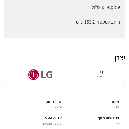
עומק: 35.9 ס"מ
רוחב המעמד: 153.2 ס"מ
יצרן
Lg
אל ג'י
מותג
גודל המסך
LG
86 אינץ'
רזולוציה מסך
SMART TV
4K
כולל SMART TV