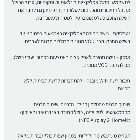
למשתמש, סרגל אפליקציות בינלאומיות ומקומיות, סרגל הכולל
את כל החיבורים והכניסות לטלוויזיה, דרכו ניתן גם לחבר את
השלט החכם כשלט אוניברסלי לממיר ולסאונד בר.
נטפליקס – גישה מהירה לאפליקציה באמצעות כפתור ייעודי
בשלט החכם. תכני VOD מגוונים הכוללים תרגום לעברית.
אמזון – גישה מהירה לאפליקציה באמצעות כפתור ייעודי בשלט,
מכילה תכני VOD מגוונים.
חיבור רשת WIFI מובנה – להתחברות לרשת הביתית ללא
מתאם!
שיתוף תכנים מהטלפון הנייד –הזרמה ושיתוף תכנים
מהסמארטפון לטלוויזיה , כולל תמיכה באנדרואיד ובאייפון (
NFC,Airplay 2, Homekit)
תפריט משתמש נוח וידידותי במגוון שפות כולל עברית מלאה