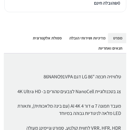
0
₪
הובלה חינם
מפרט
מדיניות ושירותי הובלה
פסולת אלקטרונית
תנאים ואחריות
טלוויזיה חכמה "86 LG דגם 86NANO91VPA​
צג בטכנולוגיית NanoCell לצבעים טהורים ב- 4K Ultra HD
מעבד תמונה 7 α דור 4 AI 4K (עם בינה מלאכותית), ותאורת
LED מלאה לניגודיות גבוהה במיוחד
VRR, HFR, HDR לחווית קולנוע, ספורט וגיימינג מעולה