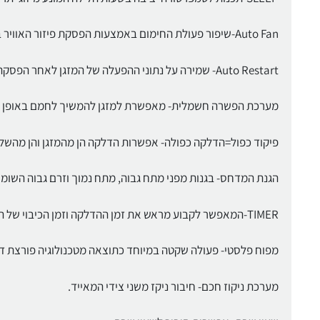
Auto Fan-שיפור פעולת החימום באמצעות הפסקת פיזור האוויר בחלל הממוזג עם פסקת פעול המדחס.
Auto Restart- שמירה על נתוני ההפעלה של המזגן לאחר הפסקת חשמל .
מערכת הפשרה חשמלית- מאפשרת למזגן להמשיך לחמם באופן אופטימלי גם כ
פיקוד כפול=הדלקה כפולה- אפשרות הדלקה הן מהמזגן והן מהשל
הגנת המדחס- בגנות מפני מתח גבוה, מתח נמוך וזרם גבוה השומרי
TIMER-המאפשר לקבוע מראש את זמן ההדלקה וזמן הכיבוי של המזגן.
מפוח פלסטי- פעולה שקטה במיוחד כתוצאה מטכנולוגיה פורצת ד
מערכת ניקוז חכם- חיבור ניקז משני צידי המאייד.