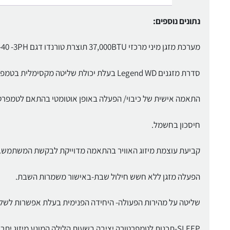
נתונים נוספים:
מערכת מזגן מיני מרכזי 37,000BTU תוצרת טורנדו דגם Legend WD -40 -3PH.
סדרת מזגנים Legend WD בעלת יכולת שליטה מקסימלית בטמפרטורה, לחיסכון מירבי וליצירת תחושה נעימה בבית.
התאמה אישית של כיבוי/ הפעלה באופן אוטומטי בהתאם לטמפר
חיסכון בחשמל.
קביעת עוצמת מיזוג האוויר בהתאמה מדוייקת לבקשת המשתמש.
הפעלה מזגן ללא חשש חילול שבת-באישור משמרות השבת.
שליטה על מהירות הפעולה- היחידה הפנימית בעלת אפשרות לשליטה על 3 עד 4 מהירויות, לקבלת פעולה ש
SLEEP-תכנות לטמפרטורה יציבה בשעות הלילה המונע מיזוג יתר ובכך מאפשר שינה נעימה וחסכונית בחשמל.