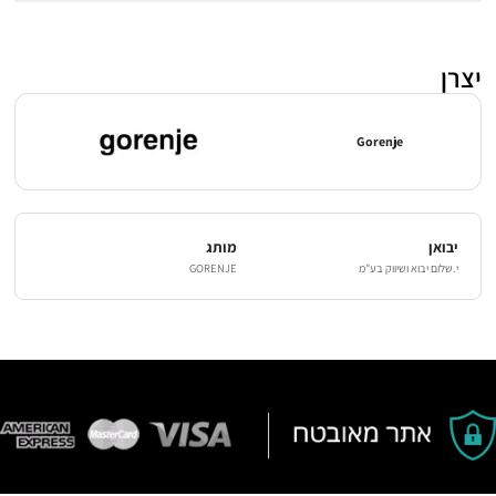
יצרן
Gorenje
יבואן
מותג
י.שלום יבוא ושיווק בע"מ
GORENJE