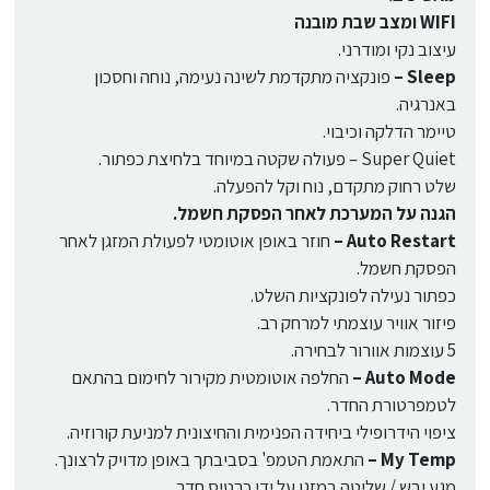
WIFI ומצב שבת מובנה
עיצוב נקי ומודרני.
Sleep –
פונקציה מתקדמת לשינה נעימה, נוחה וחסכון
באנרגיה.
טיימר הדלקה וכיבוי.
Super Quiet – פעולה שקטה במיוחד בלחיצת כפתור.
שלט רחוק מתקדם, נוח וקל להפעלה.
הגנה על המערכת לאחר הפסקת חשמל.
Auto Restart –
חוזר באופן אוטומטי לפעולת המזגן לאחר
הפסקת חשמל.
כפתור נעילה לפונקציות השלט.
פיזור אוויר עוצמתי למרחק רב.
5 עוצמות אוורור לבחירה.
Auto Mode –
החלפה אוטומטית מקירור לחימום בהתאם
לטמפרטורת החדר.
ציפוי הידרופילי ביחידה הפנימית והחיצונית למניעת קורוזיה.
My Temp –
התאמת הטמפ' בסביבתך באופן מדויק לרצונך.
מגע יבש / שליטה במזגן על ידי כרטיס חדר.