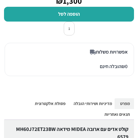
₪1,300
הוספה לסל
כמות של קולט אדים עם ארובה מידאה MH60J72ET23BW 6579 זכוכי
אפשרויות משלוח
0
₪
הובלה חינם
מפרט
מדיניות ושירותי הובלה
פסולת אלקטרונית
תנאים ואחריות
קולט אדים עם ארובה MIDEA מידאה MH60J72ET23BW
6579