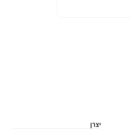
AM823A2AP
65003
יצרן