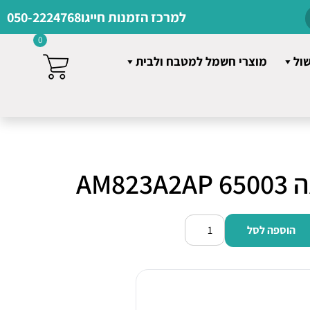
למרכז הזמנות חייגו
050-2224768
0
שול
מוצרי חשמל למטבח ולבית
AM8
הוספה לסל
כמות
של
מיקרוגל
מידאה