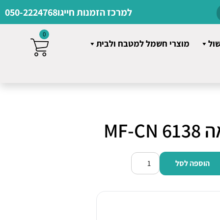
למרכז הזמנות חייגו
050-2224768
0
שול
מוצרי חשמל למטבח ולבית
MF-C
הוספה לסל
כמות
של
סיר
טיגון