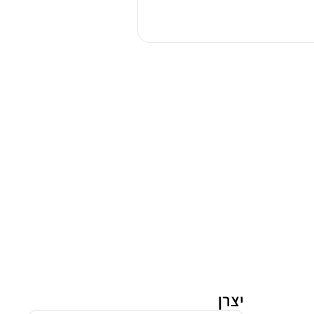
מידאה
6138
MF-
CN
יצרן