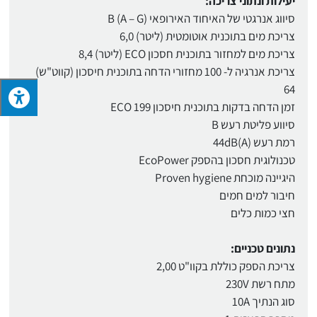
יעילות ונתוני צריכה:
סיווג אנרגטי של האיחוד האירופאי (A – G) B
צריכת מים בתוכנית אוטומטית (ליטר) 6,0
צריכת מים למחזור בתוכנית חסכון ECO (ליטר) 8,4
צריכת אנרגיה ל- 100 מחזורי הדחה בתוכנית חיסכון (קווט"ש)
64
זמן הדחה בדקות בתוכנית חיסכון ECO 199
סיווע פליטת רעש B
רמת רעש 44dB(A)
טכנולוגית חסכון בהספק EcoPower
היגיינה מוכחת Proven hygiene
חיבור למים חמים
חצי כמות כלים
נתונים טכניים:
צריכת הספק כוללת בקוו"ט 2,00
מתח רשת 230V
סוג הנתיך 10A