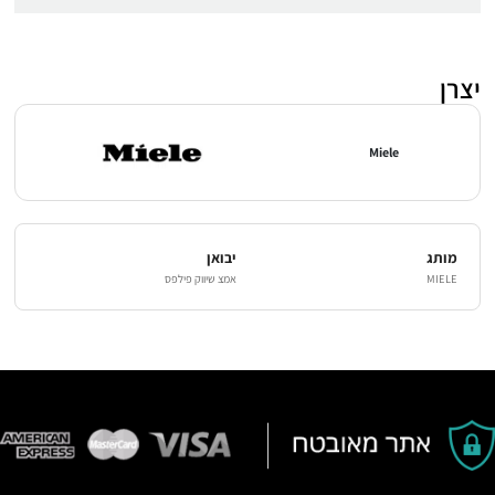
יצרן
Miele
מותג
יבואן
MIELE
אמצ שיווק פילפס