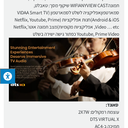
תמונהWIFIANYVIEW CAST שיקוף מסך: טאבלט,
סמארטפוןאפליקציה לשלט לסמארטפון (VIDAA Smart TV
(Android & iOSחנות אפליקציות (Netflix, Youtube, Prime
Video … etc, אפליקציות מקומיות)מצב תמונה אוטו'Netflix,
Youtube, Prime Video כפתור גישה ישירה בשלט
סאונד:
עוצמת רמקולים: 2X7W
DTS VIRTUAL X
תמיכה ב-AC4