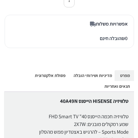
כמות של טלוויזיה 40 אינץ' הייסנס 40A49N
אפשרויות משלוח
0
₪
הובלה חינם
מפרט
מדיניות ושירותי הובלה
פסולת אלקטרונית
תנאים ואחריות
טלוויזיה HISENSE הייסנס 40A49N
טלוויזיה חכמה הייסנס 40" FHD Smart TV
שמע רמקולים מובנים: 2X7W
Sports Mode – להרגיש באצטדיון ממש מהסלון