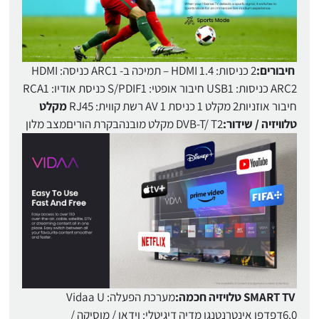
חיבורים:
2 כניסות: HDMI 1.4 – תמיכה ב- ARC1 כניסה: HDMI
ARC2 כניסות: USB1 חיבור אופטי: S/PDIF1 כניסת אודיו: RCA1
חיבור אוזניות2 מקלט 1 כניסת AV 1 רשת קווית: RJ45
מקלט
טלוויזיה / שידור:
DVB-T/ T2 מקלט מובנהבקרת הוריםמצב מלון
SMART TV טלויזיה חכמה:
מערכת הפעלה: Vidaa U
6.0דפדפן אינטרנטנגן מדיה דיגיטלי: וידאו / מוסיקה /