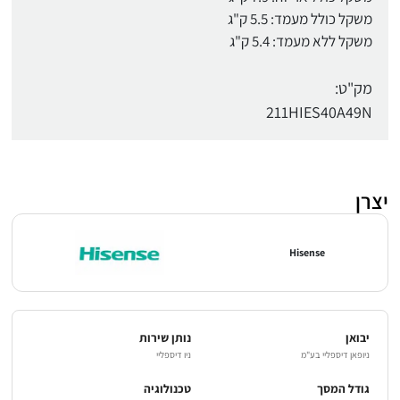
משקל כולל מעמד: 5.5 ק"ג
משקל ללא מעמד: 5.4 ק"ג
מק"ט:
211HIES40A49N
יצרן
Hisense
יבואן
נותן שירות
ניופאן דיספליי בע"מ
ניו דיספליי
גודל המסך
טכנולוגיה