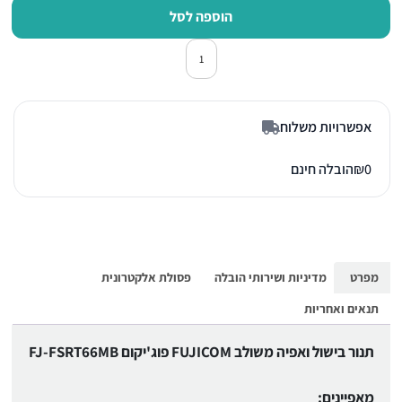
הוספה לסל
כמות של תנור בישול ואפיה משולב פוג'יקום T66MB
אפשרויות משלוח
0
₪
הובלה חינם
מפרט
מדיניות ושירותי הובלה
פסולת אלקטרונית
תנאים ואחריות
תנור בישול ואפיה משולב FUJICOM פוג'יקום FJ-FSRT66MB
מאפיינים: