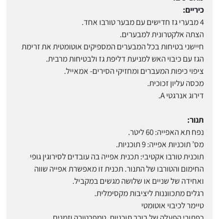
כיריים:
4 מבערי גז חדישים עם מבער טורבו אחד.
הצתה אלקטרונית למבערים.
חיישני בטיחות בכל המבערים המספיקים אוטומטית את זרימת
הגז עם כיבוי האש למניעת דליפת גז ולבטיחות מרבית.
ציפוי כיפות המעברים ומחזיקי הסירים- אמאייל.
מכסה עליון זכוכית.
דירוג אנרגטי A.
תנור:
נפח תא האפייה: 60 ליטר.
מס’ תוכניות אפייה: 9 תוכניות.
תוכנית טורבו אקטיבי: תכנית אפייה בה עובדים לסירוגין גופי
החימום והטורבו של התנור. תכנית זו מאפשרת אפייה שווה
ואחידה של שניים או שלושה מגשים במקביל.
רגלים מתכווננות ליציבות מקסימלית.
טיימר לכיבוי אוטומטי
כפתורי הפעלה של בורר תוכניות, טמפרטורה וזמנים