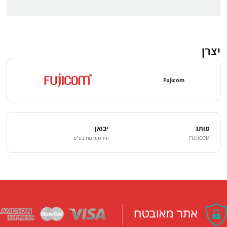
יצרן
Fujicom
מותג
יבואן
FUJICOM
יניר מערכות בע"מ