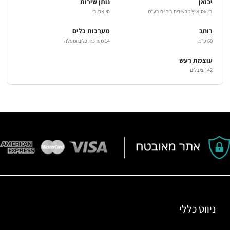
יבואן
נותן שירות
בי.אס.אייץ מכשירים ביתיים בע"מ
סי.אס.בי
רוחב
מערכות כלים
60 ס"מ
14 מערכות כלים ומעלה
עוצמת רעש
42 דציבלים
ניווט כללי