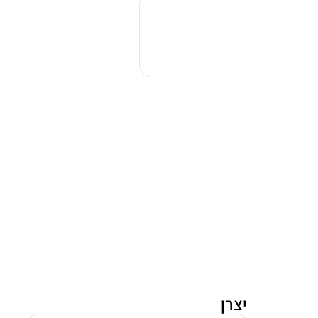
עילי
Tadiran
Sfera
Inverter
10
NG
‏1.0
‏כ"ס
תדיראן
יצרן