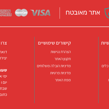
יות
קישורים שימושיים
צרו 
דואר אלקטרו
הצהרת נגישות
יצירת קשר ב
תקנון האתר
כלים
מדיניות הובלה משלוחים
שעות
מדיניות פרטיות
ימי א-ה 09:30-22:00 באונליין (החנות
מפת האתר
יום ו וערב
שבת ו
כתובת: רח’