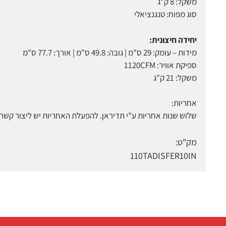
משקל: 8 ק"ג
סוג מפוח: טנגנציאלי
יחידה חיצונית:
מידות – עומק: 29 ס"מ | גובה: 49.8 ס"מ | אורך: 77.7 ס"מ
ספיקת אוויר: 1120CFM
משקל: 21 ק"ג
אחריות:
שלוש שנות אחריות ע"י תדיראן. להפעלת האחריות יש ליצור קשר תוך 30 ימים מהרכישה בטל' 700-946
מק"ט:
110TADISFER10IN