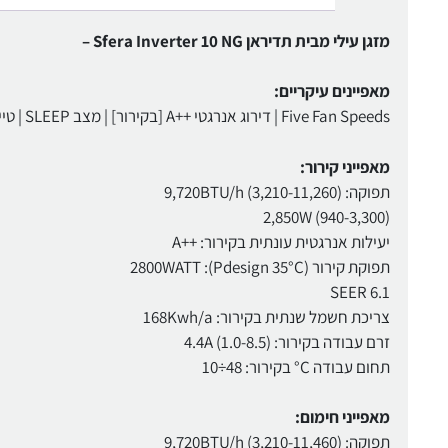
מזגן עילי מבית תדיראן Sfera Inverter 10 NG –
מאפיינים עיקריים:
Five Fan Speeds | דירוג אנרגטי ++A [בקירור] | מצב SLEEP | טיימר | ציפוי הידרופילי | Auto Restart | Auto | Swing | תצוגה נסתרת | Wifi (IOT)
מאפייני קירור:
תפוקה: (3,210-11,260) 9,720BTU/h
(940-3,300) 2,850W
יעילות אנרגטית עונתית בקירור: ++A
תפוקת קירור 2800WATT :(Pdesign 35°C)
6.1 SEER
צריכת חשמל שנתית בקירור: 168Kwh/a
זרם עבודה בקירור: (1.0-8.5) 4.4A
תחום עבודה C° בקירור: 48÷10
מאפייני חימום:
תפוקה: (3,210-11,460) 9,720BTU/h