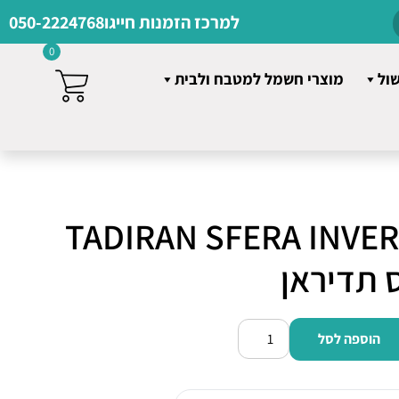
למרכז הזמנות חייגו
050-2224768
0
שול
מוצרי חשמל למטבח ולבית
 עילי TADIRAN SFERA INVERTER
הוספה לסל
כמות
של
‏מזגן