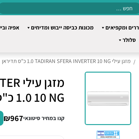
Search
for:
רים ומקפיאים
מכונות כביסה ייבוש ומדיחים
אפיה ובי
סלולר
‏מזגן עילי TADIRAN SFERA INVERTER 10 NG ‏1.0 ‏כ"ס תדיראן
‏מזגן
10 NG ‏1.0 ‏כ"ס תדיראן
₪967
קנו במחיר סיטונאי