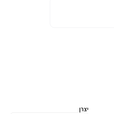
אפיה
בילד
אין
סאוטר
CUISINE
5050B
שחור
יצרן