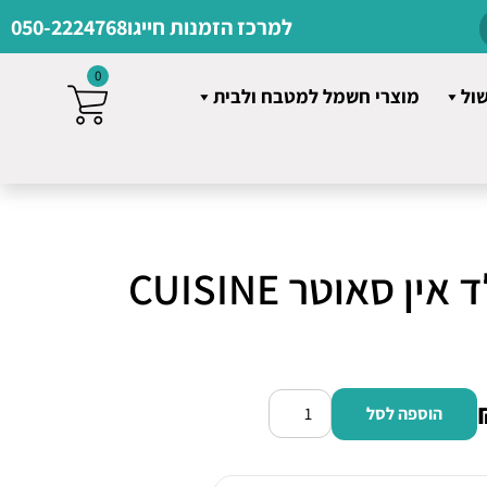
למרכז הזמנות חייגו
050-2224768
0
שול
מוצרי חשמל למטבח ולבית
תנור אפיה בילד אין סאוטר CUISINE
הוספה לסל
כמות
של
תנור