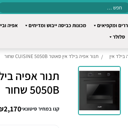
Search
for:
רים ומקפיאים
מכונות כביסה ייבוש ומדיחים
אפיה ובי
סלולר
 בילד אין
תנור אפיה בילד אין סאוטר CUISINE 5050B שחור
5050B שחור
₪2,170
קנו במחיר סיטונאי