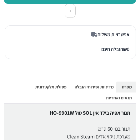
כמות של תנור אפיה בילד אין סול HO-9901W לבן
אפשרויות משלוח
0
₪
הובלה חינם
מפרט
מדיניות ושירותי הובלה
פסולת אלקטרונית
תנאים ואחריות
תנור אפיה בילד אין SOL סול HO-9901W
תנור בנוי 60 ס”מ
מערכת ניקוי אדים Clean Steam