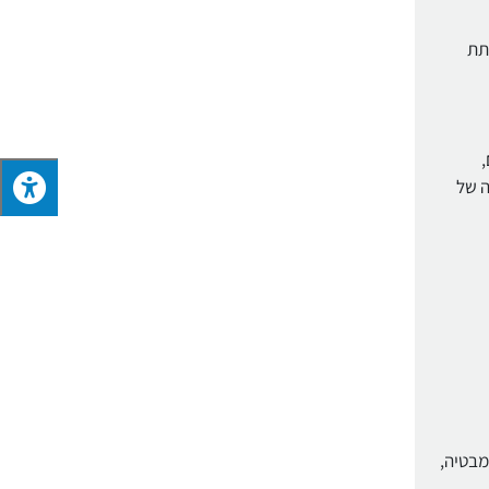
חתת
,
ה של
מבטיה,