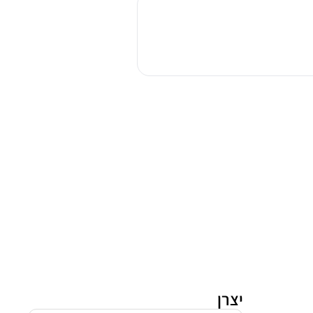
כביסה
פתח
חזית
היטאצ'י
BD-
904HVOW
יצרן