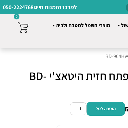
למרכז הזמנות חייגו
050-2224768
0
שול
מוצרי חשמל למטבח ולבית
מכונת כביסה פתח חזית היטאצ'י BD-
הוספה לסל
כמות
של
מכונת