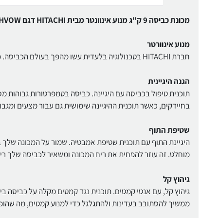
מכונת כביסה 9 ק"ג מנוע אינוונטר מבית HITACHI דגם BD-904HVOW
מנוע אינוורטר
חברת HITACHI בטכנולוגיה בלעדית עשו מהפך בעולם הכביסה. פחות רטט, פחות רעש והרבה יותר אמין
הגנה היגיינית
בחיידקים, כאשר תוכנית ההיגיינה שימושית גם עבור מצעים ומגבו
שטיפת התוף
מוחלט. זה עוזר להפחית את ריח המכונה ומשאיר לכביסה שלך ריח
גיהוץ קל
גיהוץ קל, עם אנטי קמטים. תוכנית נגד קמטים מקלה על כביסה ב
ממשיך להסתובב בעדינות ולהתגלגל כדי למנוע קמטים, מה שהופך