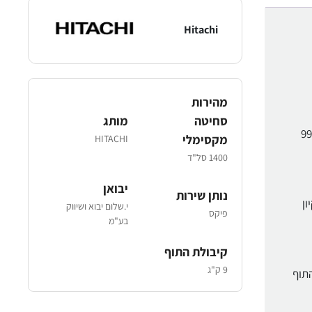
Hitachi
מהירות
סחיטה
מותג
 ושקט נפשי לך ולמשפחתך. זה מבטיח הפחתה של 99.9%
מקסימלי
HITACHI
1400 סל"ד
יבואן
נותן שירות
בועה של תוכנית שטיפת האמבט ב-90°C לניקיון
י.שלום יבוא ושיווק
פיקס
בע"מ
קיבולת התוף
9 ק"ג
התוף