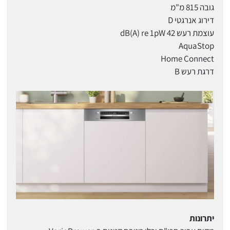
גובה 815 מ"מ
דירוג אנרגטי D
עוצמת רעש 42 dB(A) re 1pW
AquaStop
Home Connect
דרגת רעש B
יתרונות