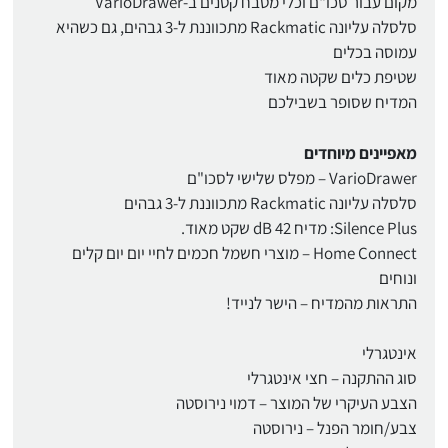
מקום עבור סכו"ם וכלי מטבח קטנים ב-VarioDrawer
סלסלה עליונה Rackmatic מתכווננת ל-3 גבהים, גם כשהיא
עמוסה בכלים
שטיפת כלים שקטה מאוד
המדיח שסופר בשבילכם
מאפיינים מיוחדים
VarioDrawer – מפלס שלישי לסכו"ם
סלסלה עליונה Rackmatic מתכווננת ל-3 גבהים
Silence Plus: מדיח 42 dB שקט מאוד.
Home Connect – מוצרי חשמל חכמים לחיי יום יום קלים
ונוחים
התראות מהמדיח – הישר לנייד!
אינטגרלי
סוג ההתקנה – חצי אינטגרלי
הצבע העיקרי של המוצר – דמוי נירוסטה
צבע/חומר הפנל – נירוסטה