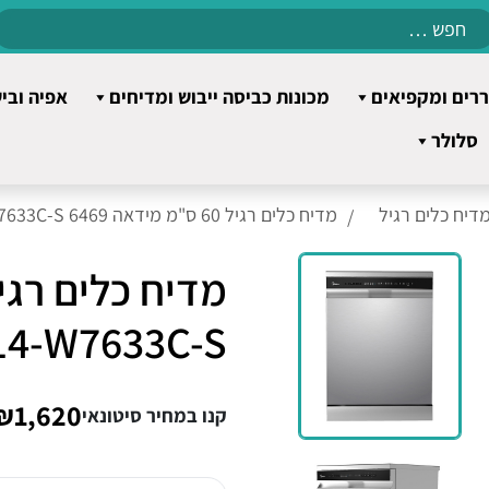
Search
for:
רים ומקפיאים
מכונות כביסה ייבוש ומדיחים
אפיה ובי
סלולר
דיח כלים רגיל
מדיח כלים רגיל 60 ס"מ מידאה 6469 WQP14-W7633C-S כסוף
WQP14-W7633C-S
₪1,620
קנו במחיר סיטונאי