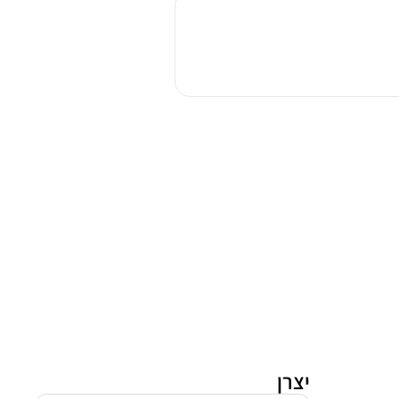
כלים
רגיל
60
ס"מ
מידאה
6469
WQP14-
W7633C-
S
כסוף
יצרן