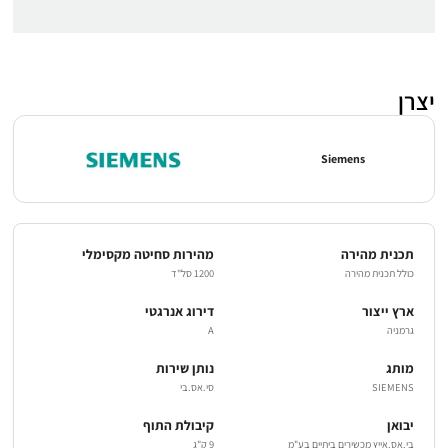
יצרן
Siemens
תכנית מהירה
מהירות סחיטה מקסימלי
כולל תכנית מהירה
1200 סל"ד
ארץ ייצור
דירוג אנרגטי
גרמניה
A
מותג
נותן שירות
SIEMENS
סי.אס.בי
יבואן
קיבולת התוף
בי.אס.אייץ מכשירים ביתיים בע"מ
9 ק"ג