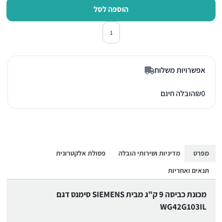
הוספה לסל
כמות של מכונת כביסה פתח חזית סימנס 3IL
אפשרויות משלוח
0
₪
הובלה חינם
מפרט
מדיניות ושירותי הובלה
פסולת אלקטרונית
תנאים ואחריות
מכונת כביסה 9 ק"ג מבית SIEMENS סימנס דגם
WG42G103IL