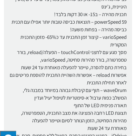
היגיינית, ג’ינס
תכנית מהירה – ב15- או 30 דקות בלבד!
59 powerSpeed – תוצאות כביסה טובות יותר אפילו עם תכנית
כביסה מהירה – בפחות משעה!
varioSpeed – קיצור זמן התכנית עד כ65%- מזמן התכנית
המקורית
מסך מגע עם לחצני touchControl – הפעלה/reload, בורר
טמפרטורה, בורר מהירות סחיטה, varioSpeed,
בחירת כתם להסרה, טיימר להפעלה מאוחרת עד 24 שעות
אפשרות reload – אפשרות השהיית התכנית להוספת פריטים גם
לאחר תחילת התכנית
waveDrum – תוף עם קיבולת גבוהה במיוחד במבנה גלי,
המשלב כפות ערבול א-סימטריות לטיפול יעיל ועדין
תאורה פנימית LED של התוף
תצוגת LED רחבה המציגה את מצב התכנית, הטמפרטורה,
מהירות הסחיטה, הזמן הנותר לסיום וטיימר להפעלה
מאוחרת עד 24 שעות
iQdrive – המנוע המגנטי החכם, הפועל ללא פחמים. חכם, אמין