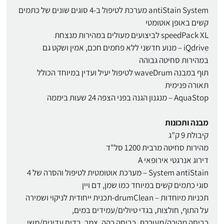
antiStain System מערכת לטיפול ב-4 סוגים שונים של כתמים
קשים באופן אוטומטי
speedPack XL לביצועים מעולים במהירות מנצחת
iQdrive – מנוע חדשני ללא פחמים חכם, אמין ושקט גם
במהירות סחיטה גבוהה
תוף במבנה waveDrum לטיפול יעיל ועדין במיוחד הכולל
תאורה פנימית
AquaStop – מנגנון הגנה בפני הצפה 24 שעות ביממה
מבנה ותכונות
קיבולת 9 ק"ג
מהירות סחיטה מרבית 1200 סל"ד
דירוג אנרגטי אירופאי A
System antiStain – מערכת אוטומטית לטיפול והסרה של 4
סוגי כתמים קשים במיוחד כמו שמן, דם ויין
תכניות מיוחדות – drumClean-תכנית ייחודית לניקוי ושמירה
על התוף, חולצות, בגדי טיולים/עמידים במים,
כביסה מהירה/מעורבת, כביסה כהה, צמר, בדים עדינים/משי,