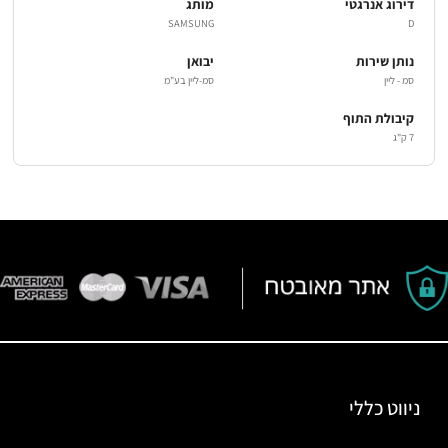
דירוג אנרגטי
מותג
SAMSUNG
D
נותן שירות
יבואן
סמ - ליין
סמ-ליין בע"מ
קיבולת התוף
7 ק"ג
ניווט כללי