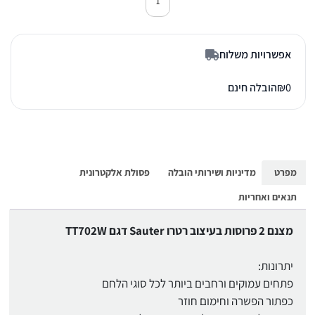
כמות של מצנם סאוטר TT702W לבן
אפשרויות משלוח
0
₪
הובלה חינם
מפרט
מדיניות ושירותי הובלה
פסולת אלקטרונית
תנאים ואחריות
מצנם 2 פרוסות בעיצוב רטרו Sauter דגם TT702W
יתרונות:
פתחים עמוקים ורחבים ביותר לכל סוגי הלחם
כפתור הפשרה וחימום חוזר