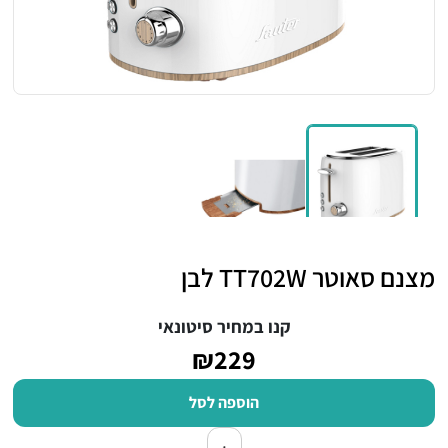
מצנם סאוטר TT702W לבן
קנו במחיר סיטונאי
₪229
הוספה לסל