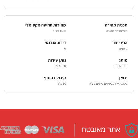
תכנית מהירה
מהירות סחיטה מקסימלי
כולל תכנית מהירה
1600 סל"ד
ארץ ייצור
דירוג אנרגטי
גרמניה
A
מותג
נותן שירות
SIEMENS
סי.אס.בי
יבואן
קיבולת התוף
בי.אס.אייץ מכשירים ביתיים בע"מ
10 ק"ג