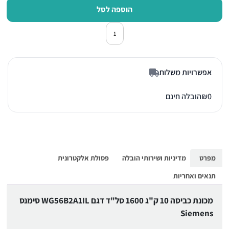
הוספה לסל
כמות של מכונת כביסה פתח חזית סימנס 1IL
אפשרויות משלוח
0
₪
הובלה חינם
מפרט
מדיניות ושירותי הובלה
פסולת אלקטרונית
תנאים ואחריות
מכונת כביסה 10 ק"ג 1600 סל"ד דגם WG56B2A1IL סימנס
Siemens