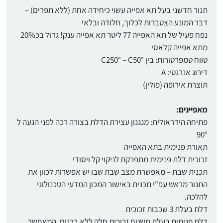
תנור חדשני בעל תא אפייה עשוי כיחידה אחת (ללא תפרים) –
דבר המונע הצטברות לכלוך, חלודה ובלאי
נפח פעיל של תא האפייה 77 ליטר תא אפייה ענק! גדול בכ20%
מתא אפייה קלאסי
טווח טמפרטורות: בין C250° – C50°
דירוג אנרגטי: A
תוצרת אירופה (פולין)
מאפיינים:
פתיחה הידראולית: מנגנון עצירת הדלת בצורה רכה לפני הגעה ל
90°
תאורת פנימית בתא האפייה
זכוכית דלת פנימית מתפרקת לניקוי קל ויסודי
תכנית שבת – מאפשרת מצב שבת שבו יש אפשרות לכוון את
התנור מראש עפ"י תכנית באישור המכון המדעי הטכנולוגי
להלכה.
דלת בעלת 3 שכבות זכוכית
דלת פנימית בעלת משטח זכוכית חלק ללא ברגים, המאפשר