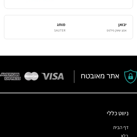
יבואן
מותג
אמצ שיווק פילפס
SAUTER
ניווט כללי
דף הבית
בלוג