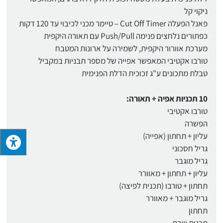
ניקוי קל
פאנל הפעלה Cut Off Timer – טיימר מכני לכיבוי עד 120 דקות
כפתורים נלחצים פנימה Push/Pull עם תאורה היקפית
מערכת אוורור היקפית, לשמירה על ארונות המטבח
טורבו אקטיבי המאפשר אפייה של מספר תבניות במקביל
טבלת מתכונים ע"ג זכוכית הדלת הפנימית
10 תכניות אפיה + תאורה:
טורבו אקטיבי
הפשרה
עליון + תחתון (אפייה)
גריל חסכוני
גריל מוגבר
עליון + תחתון + מאוורר
תחתון + טורבו (תכנית לפיצה)
גריל מוגבר + מאוורר
תחתון
תכנית שבת