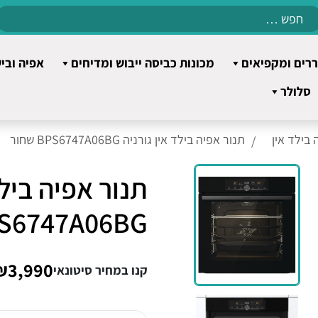
Search
for:
רים ומקפיאים
מכונות כביסה ייבוש ומדיחים
אפיה ובי
סלולר
 בילד אין
תנור אפיה בילד אין גורניה BPS6747A06BG שחור
תנור אפיה בילד
BPS6747A06BG ש
₪3,990
קנו במחיר סיטונאי