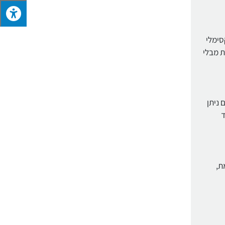
סימלי
יה בכל עת מבלי
 ניתן
ד
שלמת,