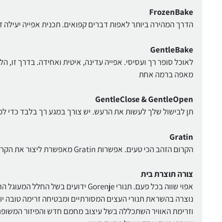
FrozenBake
הדרך המהירה ביותר לאפות דברים קפואים. תכנית אפייה יעילה ז
GentleBake
לאוכל סופר רך ועסיסי. אפייה עדינה, איטית ואחידה. בדרך זו, ה
מאפה ברמה אחת
GentleClose & GentleOpen
תן לבישול שלך לעשות את הרעש. יש צורך במגע רך בלבד כדי לפ
Gratin
הקרום הזהב הכי טעים. אפשרות Gratin מאפשרת ליצור את הקרום החום הזהוב בצורה מושלמת על לזניות, בשר, תפוחי אדמה ומנות אחרות
צורה תוצרת בית
וזרימת האוויר השתכללה בשל עיצוב מחמם חדש והפיזור המשופר 