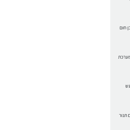
ן חום
 מערכת
גש
דורשים תנור