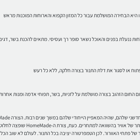
ו היא הבחירה המושלמת עבור כל המזון הקפוא והארוחות המוכנות מראש
לחות ננעלת בפנים והאוכל נשאר סופר רך ועסיסי. מתאים להכנת בשר, דגים
תוח או לסגור את דלת התנור בצורה חלקה, ללא כל רעש
אפוי שווה בכל פעם. תנורי Gorenje ידועים בשל החלל ה
נוצרה בהשראת תנורי העצים המסורתיים ומבטיחה זרימה טובה יותר של אוויר בהשוואה למתחרים. כעת, צורת ה-HomeMade
של פתחי האוורור. לכן הטמפרטורה יציבה בכל התנור. לעולם לא שוב הכל