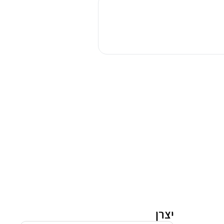
אפיה
בילד
אין
גורניה
BPS6747A06BG
שחור
יצרן