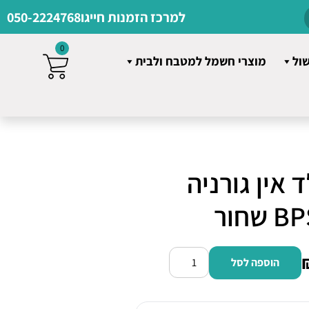
למרכז הזמנות חייגו
050-2224768
0
שול
מוצרי חשמל למטבח ולבית
 אין גורניה
חור
הוספה לסל
כמות
של
תנור