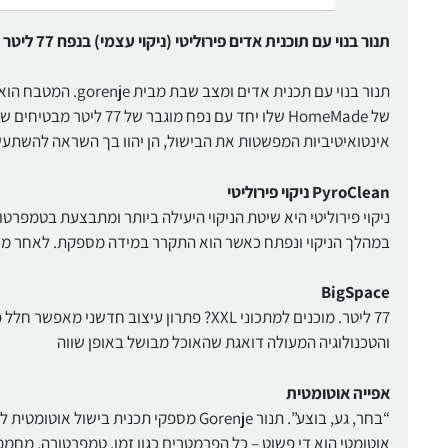
תנור בנוי עם תוכנית אדים פירוליטי (ניקוי עצמי) בנפח 77 ליטר גימור זכוכית שחורה מבית gorenje דגם BPS6747A06BG
תנור בנוי עם תכנית
של HomeMade שלו יחד עם 
אינטואיטיביות המפשטות את הבישול, הן יהוו בך השראה להשתעש
PyroClean ניקוי פירוליטי
ניקוי פירוליטי היא שיטת הניקוי היעילה ביותר ומתבצעת בטמפרטו
במהלך הניקוי ונפתח כאשר הוא התקרר במידה מספקת. לאחר מכ
BigSpace
77 ליטר. מוכנים למתכוני XXL? פתרון עיצוב 
והטכנולוגיה המעולה דואגת שהאוכל מבושל באופן שווה
אפייה אוטומטית
אוטומטי הוא די פשוט – כל הפרמטרים כגון זמן, טמפרטורה, מחמ