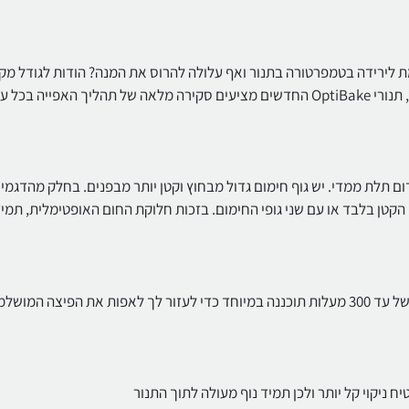
 לירידה בטמפרטורה בתנור ואף עלולה להרוס את המנה? הודות לגודל מק
של חלון הדלת, תאורת הלוגן מעולה ומיקום משופר ברמת האפייה, תנורי OptiBake החדשים מציעים סקירה מלאה של תהליך האפי
 תלת ממדי. יש גוף חימום גדול מבחוץ וקטן יותר מבפנים. בחלק מהדגמים
הקטן בלבד או עם שני גופי החימום. בזכות חלוקת החום האופטימלית, תמי
הפיצה הכי טובה בעיר. תכנית זו עם הגדרה של טמפרטורת אפייה של עד 300 מעלות תוכננה במיוחד כדי לעזור לך לאפות את הפיצה המו
 ניקוי קל יותר ולכן תמיד נוף מעולה לתוך התנור