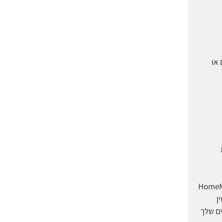
 או
מעוגל החדשני שלהם, שהיה המאפיין הייחודי שלהם במשך שנים רבות. הצורה HomeMade
 שופצה לחלוטין
ים שלך