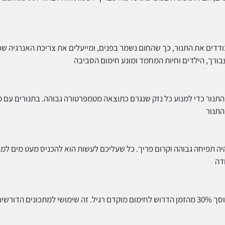
בודדים את התנור, כך שהחום נשמר בפנים, ומייעלים את צריכת האנרגיה שכ
עבורך, הילדים וחיות המחמד ומונע חימום הסביבה
ק החיצוני של התנור כדי למנוע כל נזק שנגרם כתוצאה מטמפרטורה גבוהה. בתנורים עם
ה תפיחה גבוהה וקרום פריך. כל שעליכם לעשות הוא להכניס מעט מים למ
התנור מגיע לטמפרטורה של עד 200C תוך דקות בודדות בלבד, חוסך 30% מהזמן הדרוש לחימום מוקדם רגיל. זה שימושי למתכונים ה