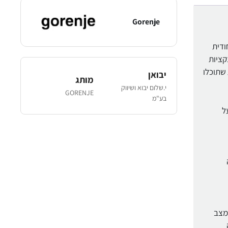
Gorenje
ייחודית
פונקציות
 שתוכלו
יבואן
מותג
י.שלום יבוא ושיווק
GORENJE
בע"מ
ל
סוד של מצב