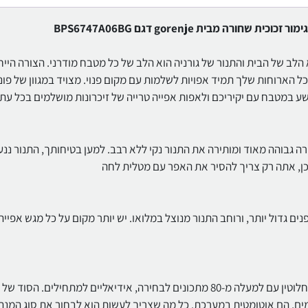
 אדים ומצב שבת מבית gorenje. המטבח הוא הלב של הבית והתנור של גורניה הוא הלב של כל מטבח מודרני. הצורה ה
נפח מוגבר של 77 ליטר מבטיחים שכל הארוחות שלך תמיד אפויות לשלמות עם מקום פנוי. מצויד במגוון של 
ע במטבח עם יקיריכם ולאפות אפייה טרייה של זיכרונות מושלמים בכל עת
רה גבוהה מאוד ומותירה את התנור נקי ללא רבב. למען בטיחותך, התנור ננע
ן, אתה רק צריך להסיר את האפר עם מטלית לחה
חדשני מאפשר חלל פנים גדול יותר, ורוחב התנור מנוצל במלואו. יש יותר מקום על כל מגש אפייה
“בחר, גע, בוצע”. תנור Gorenje מספקי תכנית בישול אוטומטית לחלוטין עם למעלה מ-80 מתכונים לבחירה, אידיאליים למתחילים. ה
מים, הם אוטומטית במערכת. כל מה שצריך לעשות הוא לבחור את סוג המנה