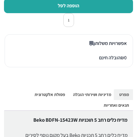
הוספה לסל
כמות של מדיח כלים רגיל 60 ס"מ בקו BDFN15423W לבן
אפשרויות משלוח
0
₪
הובלה חינם
מפרט
מדיניות ושירותי הובלה
פסולת אלקטרונית
תנאים ואחריות
מדיח כלים רחב 5 תוכניות Beko BDFN-15423W
מדיח כלים רחב 5 תכניות Beko בעל מקום נוסף לסירים