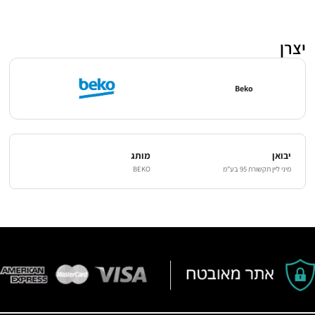
יצרן
Beko
יבואן
מותג
מיני ליין תקשורת 95 בע"מ
BEKO