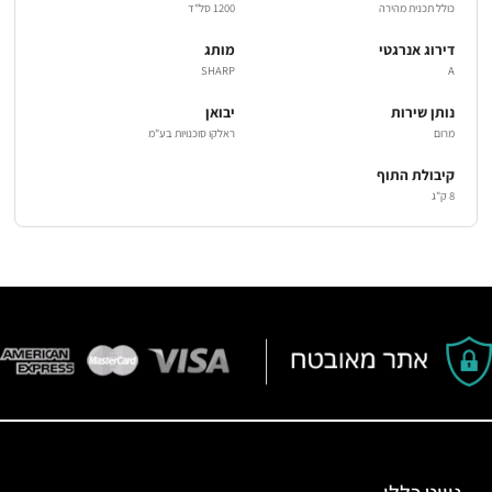
כולל תכנית מהירה
1200 סל"ד
דירוג אנרגטי
מותג
SHARP
A
נותן שירות
יבואן
מרום
ראלקו סוכנויות בע"מ
קיבולת התוף
8 ק"ג