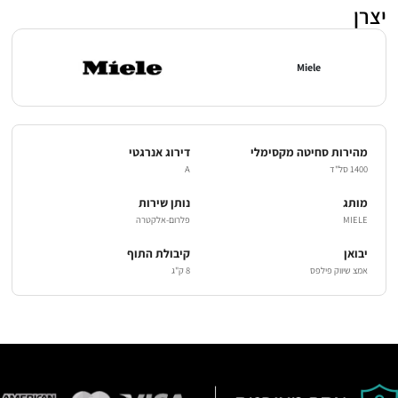
יצרן
Miele
מהירות סחיטה מקסימלי
דירוג אנרגטי
1400 סל"ד
A
מותג
נותן שירות
MIELE
פלרום-אלקטרה
יבואן
קיבולת התוף
אמצ שיווק פילפס
8 ק"ג