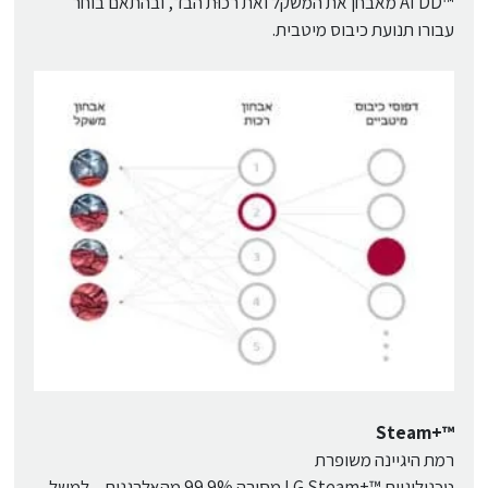
™AI DD מאבחן את המשקל ואת רכוּת הבד, ובהתאם בוחר
עבורו תנועת כיבוס מיטבית.
™+Steam
רמת היגיינה משופרת
טכנולוגיית ™+LG Steam מסירה 99.9% מהאלרגנים – למשל