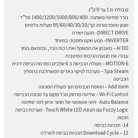
קיבולת: מ 1 עד 9 ק”ג
בורר סחיטה משתנה : 1400/1200/1000/800/400 סל”ד
מגוון טמפרטורות: קר/95/60/40/30/20 מעלות צלסיוס
DIRECT DRIVE- הנעה ישירה
INVERTER- מנוע שקט וחסכוני במיוחד
AI DD – מאבחן את המשקל ואת רכות הבד, ובהתאם בוחר
עבורו את תנועת הכיבוס המיטבית
6 MOTION – פעולת הכביסה ב 6 שלבים המדמה כביסה ידנית
Spa Steam – מערכת לניקוי באדים המשתלבת בתהליך
הכביסה
Add item – הוספת הכבסים תוך פעולת המכונה
Wi-Fi Control – שליטה מרחוק מכל מקום על מכונת הכביסה
Auto Balance- זיהוי אוטומטי של חוסר איזון לפני סחיטה
Fuzzy Logic עם תצוגת Touch White LED- מערכת כביסה
חכמה
14- תכניות כביסה
Download Cycle – 12 תכניות כביסה להורדה