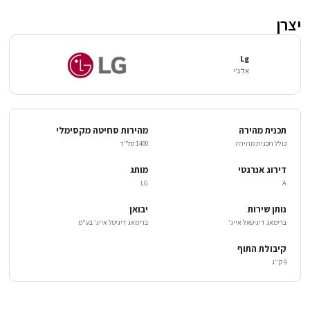
יצרן
Lg
אל ג'י
תכנית מהירה
מהירות סחיטה מקסימלי
כולל תכנית מהירה
1400 סל"ד
דירוג אנרגטי
מותג
LG
A
נותן שירות
יבואן
ברימאג דיגיטאל אייג'
ברימאג דיגיטל אייג' בע"מ
קיבולת התוף
9 ק"ג