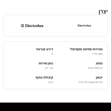
יצרן
Electrolux
מהירות סחיטה מקסימלי
דירוג אנרגטי
1400 סל"ד
A
מותג
נותן שירות
ELECTROLUX
מיני - ליין
יבואן
קיבולת התוף
מיני ליין תקשורת 95 בע"מ
9 ק"ג