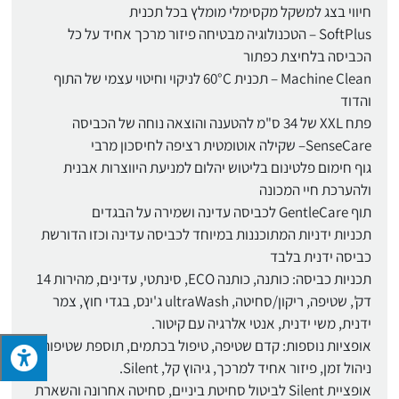
חיווי בצג למשקל מקסימלי מומלץ בכל תכנית
SoftPlus – הטכנולוגיה מבטיחה פיזור מרכך אחיד על כל
הכביסה בלחיצת כפתור
Machine Clean – תכנית 60°C לניקוי וחיטוי עצמי של התוף
והדוד
פתח XXL של 34 ס"מ להטענה והוצאה נוחה של הכביסה
SenseCare– שקילה אוטומטית רציפה לחיסכון מרבי
גוף חימום פלטינום בליטוש יהלום למניעת היווצרות אבנית
ולהערכת חיי המכונה
תוף GentleCare לכביסה עדינה ושמירה על הבגדים
תכניות ידניות המתוכננות במיוחד לכביסה עדינה וכזו הדורשת
כביסה ידנית בלבד
תכניות כביסה: כותנה, כותנה ECO, סינתטי, עדינים, מהירות 14
דק', שטיפה, ריקון/סחיטה, ultraWash ג'ינס, בגדי חוץ, צמר
ידנית, משי ידנית, אנטי אלרגיה עם קיטור.
אופציות נוספות: קדם שטיפה, טיפול בכתמים, תוספת שטיפות,
ניהול זמן, פיזור אחיד למרכך, גיהוץ קל, Silent.
אופציית Silent לביטול סחיטת ביניים, סחיטה אחרונה והשארת