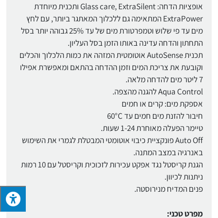
אופציות הדחה: Glass care, ExtraSilent ותכנית מיוחדת
ExtraPower המתאימה גם ללכלוך המאתגר ביותר, עם לחץ
מים עד פי שלוש וטמפרטורת מים של עד 25% גבוהה יותר בסל
התחתון והדחה עדינה באותו הזמן בסל העליון.
תכנית AutoSense אוטומטית המזהה את כמות הלכלוך והכלים
וקובעת את צריכת המים וזמן ההדחה בהתאם ומאפשרת אפילו
7 ליטר מים להדחה מלאה.
Aqua Control להגנה מהצפה.
אספקת מים: קרים או חמים
חיבור להזנת מים חמים עד 60°C
טיימר הפעלה מאוחרת 1-24 שעות.
Auto Off פונקציית כיבוי אוטומטי המבטלת לגמרי את השימוש
באנרגיה במצב המתנה.
הגנת קריסטל נגד אפקט עכירות לזכוכית וקריסטל עם 10 רמות
ניתנות לכיוון.
פנים המדיח מנירוסטה.
מפרט טכני: