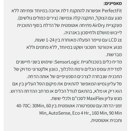
מאפיינים:
PerfectFit אפשרות להתקנת דלת ארוכה במיוחד ופתיחה ללא
מגע עם הצוקל, התקנה קלה וגמישה (צירים כפולים גולשים).
פונקציית AirDry פתיחה אוטומטית של הדלת בסוף התוכנית
לייבוש מושלם ולחיסכון באנרגיה.
צג LCD עם טיימר הפעלה מאוחרת בין 1-24 שעות.
מנוע אינוורטר חסכוני ושקט במיוחד, ללא פחמים וללא
מברשות.
מדיח כלים בטכנולוגיית SensorLogic: שימוש בשני חיישנים
למדידת עומס הכלים ורמת הלכלוך, כוונון אלקטרוני מדויק של
התכנית שנבחרה לצרכים הספציפיים של אותה הדחה.
סל עליון גמיש המאפשר להתאים את מיקום הסל העליון בין אם
הוא ריק או מלא, בהתאם לגודל הכלים או מרחב ההדחה הדרוש.
מגש עליון MaxiFlex לסכו"ם ולכלי ששת.
זמני הדחה עם טמפרטורה אוטומטית בין 40-70C: 30Min, 60
Min, AutoSense, Eco 4 Hr., 160 Min, 90 Min
ותכנית אוטומטית.