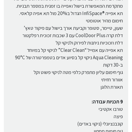
מתקדמת המאפשרת בישול ואפייה בו זמנית במספר תבניות.
תא אפייה ®InfiSpace הגדול ב20% מול תא אפיה קלאסי.
חימום מהיר אוטומטי
שעון, טיימר, סטופר וקביעת אורך בישול עם פיקוד טאץ’
דלת קרה CoolDoor Plus עם 3 שכבות זכוכית רפלקטור
דלת וזכוכיות ניתנות לפירוק ולניקוי קל
תא אפייה עם אמייל “Clear Clean” לניקוי קל במיוחד
Aqua Cleaning ניקוי קל בסיוע אדים בטמפרטורה של 90°C
ב-30 דקות
גוף חימום עליון מתפרק כלפי מטה לניקוי פשוט וקל
אוורור חזיתי
תאורת הלוגן
9 תכניות עבודה:
טורבו אקטיבי
פיצה
קונבנציונלי (ניקוי באדים)
גוף חימום תחתון