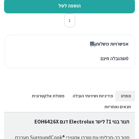
הוספה לסל
כמות של תנור אפיה בילד אין אלקטרולוקס H6426X
אפשרויות משלוח
0
₪
הובלה חינם
מפרט
מדיניות ושירותי הובלה
פסולת אלקטרונית
תנאים ואחריות
תנור בנוי 71 ליטר Electrolux​ דגם EOH6426X
תנור רב-תכליתי עם טורבו אקטיבי ®SurroundCook מערכת