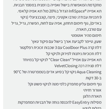
מתקדמת המאפשרת בישול ואפייה בו זמנית במספר תבניות.
תא אפייה ®InfiSpace הגדול ב20% מול תא אפיה קלאסי.
9 תכניות עבודה: טורבו אקטיבי, פיצה ,קונבנציונלי (ניקוי
באדים), גוף חימום תחתון, אפיה עם לחות, הפשרה, גריל, גריל
עם טורבו, תאורה.
חימום מהיר אוטומטי
שעון, טיימר לקביעת אורך בישול עם פיקוד טאץ'
דלת קרה CoolDoor Plus עם 3 שכבות זכוכית רפלקטור
דלת וזכוכיות ניתנות לפירוק ולניקוי קל
תא אפייה עם אמייל "Clear Clean" לניקוי קל במיוחד
דלת סגירה רכה VelvetClosing
Aqua Cleaning ניקוי קל בסיוע אדים בטמפרטורה של 90°C
ב-30 דקות
גוף חימום עליון מתפרק כלפי מטה לניקוי פשוט וקל
אוורור חזיתי
תאורת הלוגן
מסילות EasyEntry להכנסה נוחה של תבניות המתפרקות
בקלות לניקוי