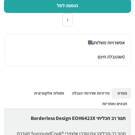
הוספה לסל
כמות של תנור אפיה בילד אין אלקטרולוקס H6423X
אפשרויות משלוח
0
₪
הובלה חינם
מפרט
מדיניות ושירותי הובלה
פסולת אלקטרונית
תנאים ואחריות
תנור רב תכליתי Borderless Design EOH6423X
תנור רב-תכליתי עם טורבו אקטיבי ®SurroundCook מערכת