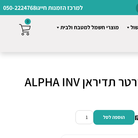
למרכז הזמנות חייגו
050-2224768
0
שול
מוצרי חשמל למטבח ולבית
מזגן עילי אינוורטר תדיראן ALPHA INV
הוספה לסל
כמות
של
מזגן