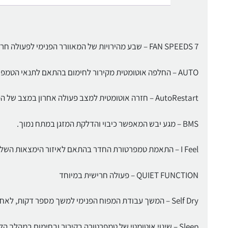
7 FAN SPEEDS – שבע מהירויות של המאוורר הפנימי לפעולה חרישית במיוחד
AUTO – החלפה אוטומטית מקירור לחימום בהתאם לתנאי הטמפרטורה בחדר.
AutoRestart – חזרה אוטומטית למצב פעולה אחרון במצב של הפסקת חשמל
BMS – מגע יבש המאפשר כיבוי והדלקת המזגן במתח נמוך.
I Feel – התאמת טמפרטורת החדר בהתאם לאיזור הימצאות השלט הרחוק.
QUIET FUNCTION – פעולה חרישית במיוחד
Self Dry – המשך עבודת המפוח הפנימי למשך מספר דקות, לאחר כיבוי המזגן למניעת היווצרות פטרת
Sleep – שינוי אוטומטי של טמפרטורה בקירור ובחימום במהלך הלילה לנוחות ולשינה נעימה.